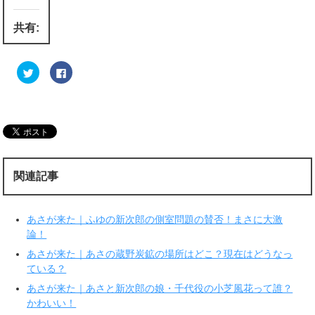
共有:
ク
F
リ
a
ッ
c
ク
e
し
b
て
o
T
o
w
k
i
で
t
共
t
有
e
す
r
る
関連記事
で
に
共
は
有
ク
(
リ
新
ッ
あさが来た｜ふゆの新次郎の側室問題の賛否！まさに大激
し
ク
い
し
論！
ウ
て
ィ
く
あさが来た｜あさの蔵野炭鉱の場所はどこ？現在はどうなっ
ン
だ
ド
さ
ている？
ウ
い
で
(
あさが来た｜あさと新次郎の娘・千代役の小芝風花って誰？
開
新
き
し
かわいい！
ま
い
す
ウ