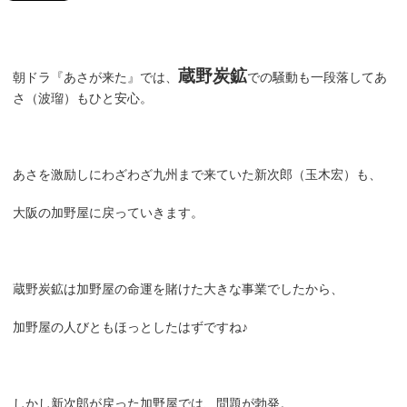
蔵野炭鉱
朝ドラ『あさが来た』では、
での騒動も一段落してあ
さ（波瑠）もひと安心。
あさを激励しにわざわざ九州まで来ていた新次郎（玉木宏）も、
大阪の加野屋に戻っていきます。
蔵野炭鉱は加野屋の命運を賭けた大きな事業でしたから、
加野屋の人びともほっとしたはずですね♪
しかし新次郎が戻った加野屋では、問題が勃発。