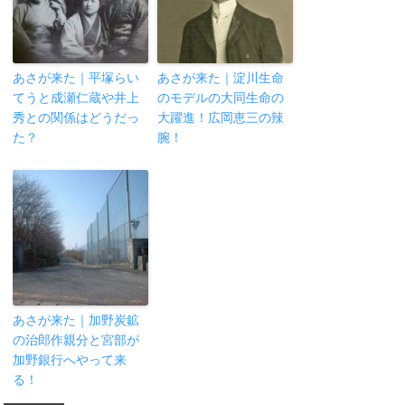
あさが来た｜平塚らい
あさが来た｜淀川生命
てうと成瀬仁蔵や井上
のモデルの大同生命の
秀との関係はどうだっ
大躍進！広岡恵三の辣
た？
腕！
あさが来た｜加野炭鉱
の治郎作親分と宮部が
加野銀行へやって来
る！