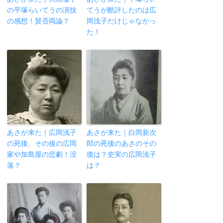
の平塚らいてうの演技
てうが酷評したのは広
の感想！賛否両論？
岡浅子だけじゃなかっ
た！
あさが来た｜広岡浅子
あさが来た｜白岡新次
の死後、その後の広岡
郎の死後のあさのその
家や加島屋の悲劇！没
後は？史実の広岡浅子
落？
は？