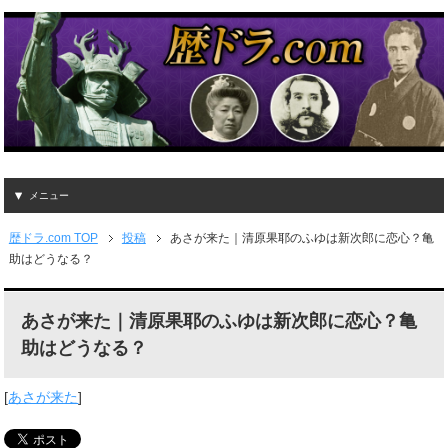
メニュー
歴ドラ.com TOP
投稿
あさが来た｜清原果耶のふゆは新次郎に恋心？亀
助はどうなる？
あさが来た｜清原果耶のふゆは新次郎に恋心？亀
助はどうなる？
[
あさが来た
]