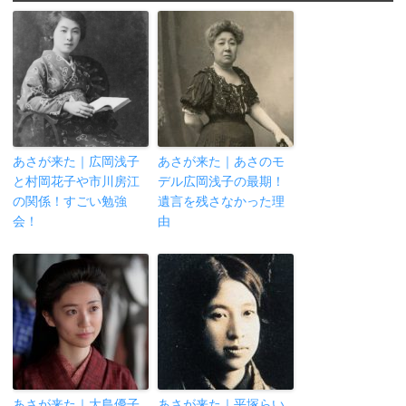
あさが来た｜広岡浅子
あさが来た｜あさのモ
と村岡花子や市川房江
デル広岡浅子の最期！
の関係！すごい勉強
遺言を残さなかった理
会！
由
あさが来た｜大島優子
あさが来た｜平塚らい