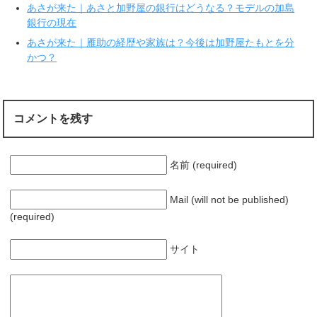
あさが来た｜あさと加野屋の銀行はどうなる？モデルの加島
)
ィ
ン
銀行の現在
ド
ウ
で
あさが来た｜雁助の経歴や家族は？今後は加野屋たもとを分
開
かつ？
き
ま
す
)
コメントを残す
名前 (required)
Mail (will not be published)
(required)
サイト