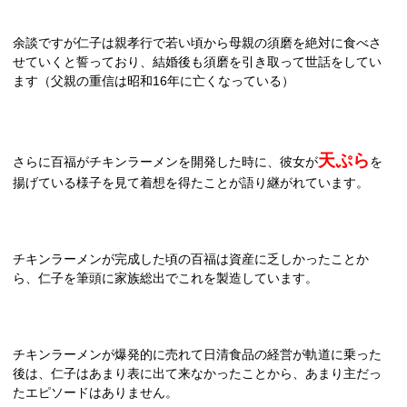
余談ですが仁子は親孝行で若い頃から母親の須磨を絶対に食べさ
せていくと誓っており、結婚後も須磨を引き取って世話をしてい
ます（父親の重信は昭和16年に亡くなっている）
天ぷら
さらに百福がチキンラーメンを開発した時に、彼女が
を
揚げている様子を見て着想を得たことが語り継がれています。
チキンラーメンが完成した頃の百福は資産に乏しかったことか
ら、仁子を筆頭に家族総出でこれを製造しています。
チキンラーメンが爆発的に売れて日清食品の経営が軌道に乗った
後は、仁子はあまり表に出て来なかったことから、あまり主だっ
たエピソードはありません。