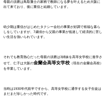
母親の須磨は鳥取藩士の家柄で教師になる夢を叶えるため大阪に
出て来ており、後に重信と結婚しています。
幼少期は重信がはじめたタクシー会社の事業が好調で裕福な暮ら
しをしていますが、7歳頃から父親の事業が低迷して経済的に苦し
い生活を強いられています。
それでも教育熱心だった母親の須磨は3姉妹を高等女学校に進学さ
金蘭会高等女学校
せて、仁子は大阪の
（現在の金蘭会高校）
を卒業しています。
当時は
1930
年代前半ですから、高等女学校に通学する女子生徒は
まだまだ珍しかった時代です。