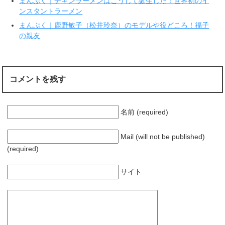
まんぷく｜チキンラーメンはこうして誕生した！世界初のイ
)
ィ
ン
ンスタントラーメン
ド
ウ
で
まんぷく｜鹿野敏子（松井玲奈）のモデルや役どころ！福子
開
の親友
き
ま
す
)
コメントを残す
名前 (required)
Mail (will not be published)
(required)
サイト