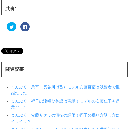
共有:
ク
F
リ
a
ッ
c
ク
e
し
b
て
o
T
o
w
k
i
で
t
共
t
有
e
す
r
る
関連記事
で
に
共
は
有
ク
(
リ
新
ッ
まんぷく｜萬平（長谷川博己）モデル安藤百福は既婚者で重
し
ク
い
し
婚だった！
ウ
て
ィ
く
まんぷく｜福子の流暢な英語は実話！モデルの安藤仁子も得
ン
だ
ド
さ
意だった！
ウ
い
で
(
まんぷく｜安藤サクラの演技の評価！福子の喋り方話し方に
開
新
き
し
イライラ？
ま
い
す
ウ