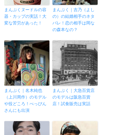
まんぷくヌードルの容
まんぷく｜吉乃（よし
器・カップの実話！大
の）の結婚相手のネタ
変な苦労があった！
バレ！恋の相手は岡な
の森本なの？
まんぷく｜名木純也
まんぷく｜大急百貨店
（上川周作）のモデル
のモデルは阪急百貨
や役どころ！べっぴん
店！試食販売は実話
さんにも出演