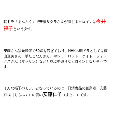
今井
朝ドラ『まんぷく』で安藤サクラさんが演じるヒロインは
福子
という女性。
安藤さんは既婚者で
30
歳を過ぎており、
NHK
の朝ドラとしては藤
山直美さん（芋たこなんきん）やシャーロット・ケイト・フォッ
クスさん（マッサン）などと並ぶ型破りなヒロインとなりそうで
す。
そんな福子のモデルとなっているのは、日清食品の創業者・安藤
安藤仁子
百福（ももふく）の妻の
（まさこ）です。