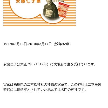
1917
年
8
月
16
日
-2010
年
3
月
17
日（没年
92
歳）
安藤仁子は大正
7
年（
1917
年）に大阪府で生を受けています。
実家は福島県の二本松神社の神職の家系で、この神社は二本松藩
時代には総鎮守とされていた地元では名門の神社です。