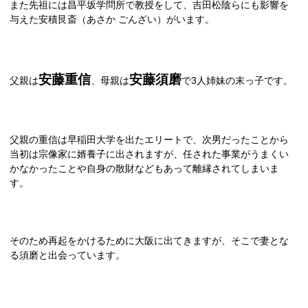
また先祖には昌平坂学問所で教授をして、吉田松陰らにも影響を
与えた安積艮斎（あさか ごんざい）がいます。
安藤重信
安藤須磨
父親は
、母親は
で3人姉妹の末っ子です。
父親の重信は早稲田大学を出たエリートで、次男だったことから
当初は宗像家に婿養子に出されますが、任された事業がうまくい
かなかったことや自身の散財などもあって離縁されてしまいま
す。
そのため再起をかけるために大阪に出てきますが、そこで妻とな
る須磨と出会っています。