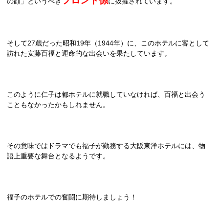
フロント係
の顔」というべき
に抜擢されています。
そして
27
歳だった昭和
19
年（
1944
年）に、このホテルに客として
訪れた安藤百福と運命的な出会いを果たしています。
このように仁子は都ホテルに就職していなければ、百福と出会う
こともなかったかもしれません。
その意味ではドラマでも福子が勤務する大阪東洋ホテルには、物
語上重要な舞台となるようです。
福子のホテルでの奮闘に期待しましょう！