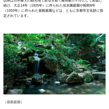
以降は日本最大の観光地である京都で最高級ホテルとして君臨し
続け、大正
14
年（
1925
年）に作られた佳水園庭園や昭和
8
年
（
1933
年）に作られた葵殿庭園などは、ともに京都市文化財に指
定されています。
（葵殿庭園）