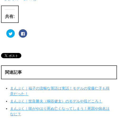
共有:
ク
F
リ
a
ッ
c
ク
e
し
b
て
o
T
o
w
k
i
で
t
共
t
有
e
す
r
る
関連記事
で
に
共
は
有
ク
(
リ
新
ッ
まんぷく｜福子の流暢な英語は実話！モデルの安藤仁子も得
し
ク
い
し
意だった！
ウ
て
ィ
く
まんぷく｜世良勝夫（桐谷健太）のモデルや役どころ！
ン
だ
ド
さ
ウ
い
まんぷく｜咲がやはり死ぬ亡くなってしまう！死因や病名は
で
(
なに？
開
新
き
し