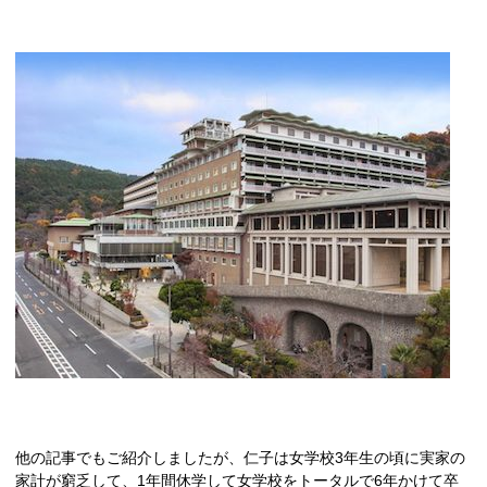
他の記事でもご紹介しましたが、仁子は女学校
3
年生の頃に実家の
家計が窮乏して、
1
年間休学して女学校をトータルで
6
年かけて卒