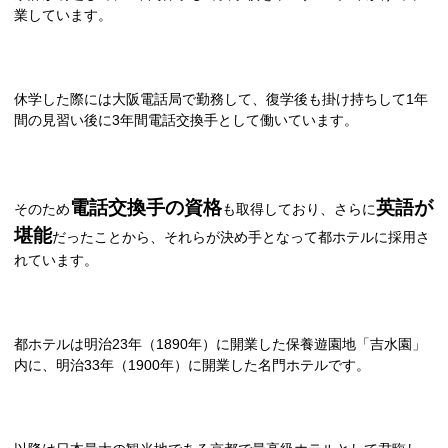
業しています。
休学した際には大阪電話局で勤務して、復学後も掛け持ちして
1
年
間の見習い後に
3
年間電話交換手として働いています。
電話交換手の資格
英語が
そのため
も取得しており、さらに
堪能
だったことから、それらが決め手となって都ホテルに採用さ
れています。
都ホテルは明治
23
年（
1890
年）に開業した保養遊園地「吉水園」
内に、明治
33
年（
1900
年）に開業した名門ホテルです。