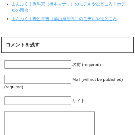
ま
い
まんぷく｜保科恵（橋本マナミ）のモデルや役どころ！ホテ
す
ウ
ルの同僚
)
ィ
ン
ド
まんぷく｜野呂幸吉（藤山扇治郎）のモデルや役どころ
ウ
で
開
き
ま
す
)
コメントを残す
名前 (required)
Mail (will not be published)
(required)
サイト