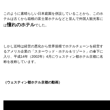
このように素晴らしい日本庭園を併設していることから、このホ
テルは古くから箱根の富士屋ホテルなどと並んで外国人観光客に
憧れのホテル
は
でした。
しかし近時は経営の悪化から世界規模でホテルチェーンを経営す
るアメリカ企業の「スターウッド・ホテル＆リゾート」の傘下に
入り、平成
14
年（
2002
年）
4
月にウェスティン都ホテル京都に名
称を改称しています。
（ウェスティン都ホテル京都の動画）