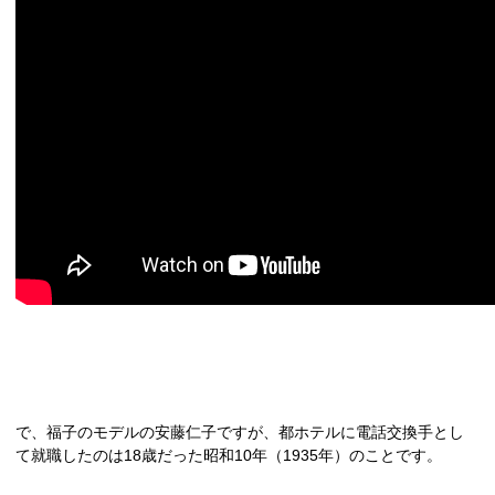
で、福子のモデルの安藤仁子ですが、都ホテルに電話交換手とし
て就職したのは
18
歳だった昭和
10
年（
1935
年）のことです。