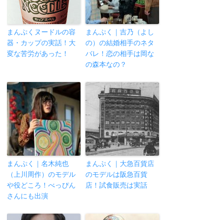
まんぷくヌードルの容
まんぷく｜吉乃（よし
器・カップの実話！大
の）の結婚相手のネタ
変な苦労があった！
バレ！恋の相手は岡な
の森本なの？
まんぷく｜名木純也
まんぷく｜大急百貨店
（上川周作）のモデル
のモデルは阪急百貨
や役どころ！べっぴん
店！試食販売は実話
さんにも出演