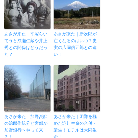
あさが来た｜平塚らい
あさが来た｜新次郎が
てうと成瀬仁蔵や井上
亡くなるのはいつ？史
秀との関係はどうだっ
実の広岡信五郎との違
た？
い！
あさが来た｜加野炭鉱
あさが来た｜困難を極
の治郎作親分と宮部が
めた淀川生命の合併・
加野銀行へやって来
誕生！モデルは大同生
る！
命！