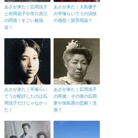
あさが来た｜広岡浅子
あさが来た｜大島優子
と村岡花子や市川房江
の平塚らいてうの演技
の関係！すごい勉強
の感想！賛否両論？
会！
あさが来た｜平塚らい
あさが来た｜広岡浅子
てうが酷評したのは広
の死後、その後の広岡
岡浅子だけじゃなかっ
家や加島屋の悲劇！没
た！
落？