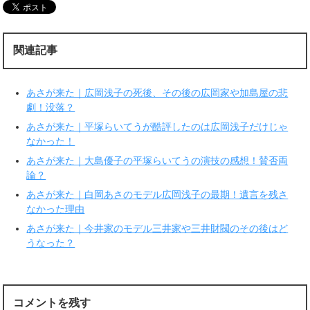
w
k
i
で
t
共
t
有
e
す
r
る
関連記事
で
に
共
は
有
ク
(
リ
新
ッ
あさが来た｜広岡浅子の死後、その後の広岡家や加島屋の悲
し
ク
い
し
劇！没落？
ウ
て
ィ
く
あさが来た｜平塚らいてうが酷評したのは広岡浅子だけじゃ
ン
だ
ド
さ
なかった！
ウ
い
で
(
あさが来た｜大島優子の平塚らいてうの演技の感想！賛否両
開
新
き
し
論？
ま
い
す
ウ
あさが来た｜白岡あさのモデル広岡浅子の最期！遺言を残さ
)
ィ
ン
なかった理由
ド
ウ
で
あさが来た｜今井家のモデル三井家や三井財閥のその後はど
開
うなった？
き
ま
す
)
コメントを残す