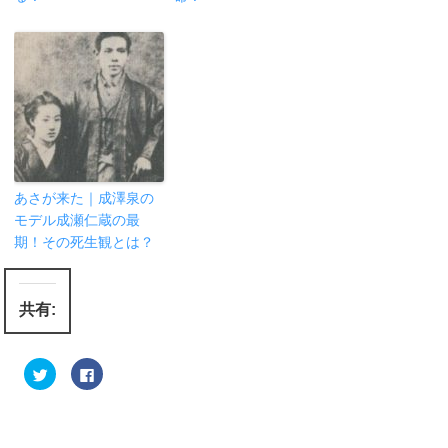
あさが来た｜成澤泉の
モデル成瀬仁蔵の最
期！その死生観とは？
共有:
ク
F
リ
a
ッ
c
ク
e
し
b
て
o
T
o