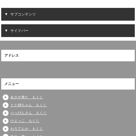
サブコンテンツ
サイドバー
アドレス
メニュー
あさが来た もくじ
とと姉ちゃん もくじ
べっぴんさん もくじ
ひよっこ もくじ
わろてんか もくじ