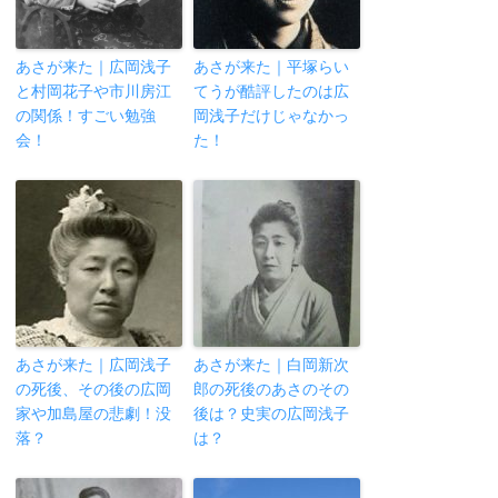
あさが来た｜広岡浅子
あさが来た｜平塚らい
と村岡花子や市川房江
てうが酷評したのは広
の関係！すごい勉強
岡浅子だけじゃなかっ
会！
た！
あさが来た｜広岡浅子
あさが来た｜白岡新次
の死後、その後の広岡
郎の死後のあさのその
家や加島屋の悲劇！没
後は？史実の広岡浅子
落？
は？