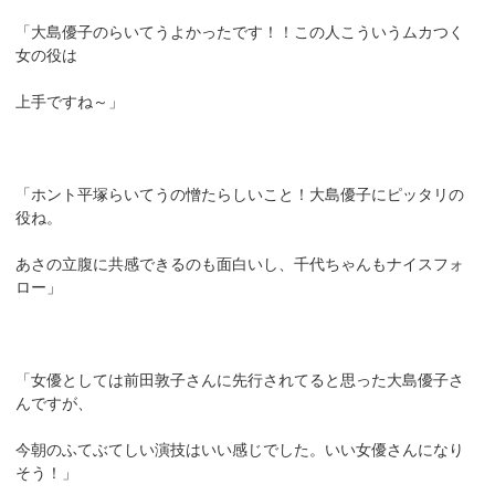
「大島優子のらいてうよかったです！！この人こういうムカつく
女の役は
上手ですね～」
「ホント平塚らいてうの憎たらしいこと！大島優子にピッタリの
役ね。
あさの立腹に共感できるのも面白いし、千代ちゃんもナイスフォ
ロー」
「女優としては前田敦子さんに先行されてると思った大島優子さ
んですが、
今朝のふてぶてしい演技はいい感じでした。いい女優さんになり
そう！」