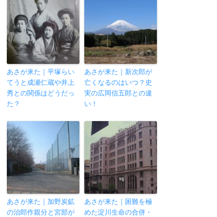
あさが来た｜平塚らい
あさが来た｜新次郎が
てうと成瀬仁蔵や井上
亡くなるのはいつ？史
秀との関係はどうだっ
実の広岡信五郎との違
た？
い！
あさが来た｜加野炭鉱
あさが来た｜困難を極
の治郎作親分と宮部が
めた淀川生命の合併・