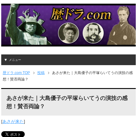
メニュー
歴ドラ.com TOP
投稿
あさが来た｜大島優子の平塚らいてうの演技の感
想！賛否両論？
あさが来た｜大島優子の平塚らいてうの演技の感
想！賛否両論？
[
あさが来た
]