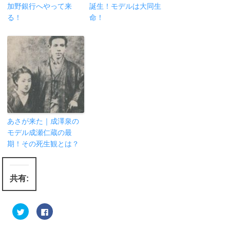
加野銀行へやって来
誕生！モデルは大同生
る！
命！
あさが来た｜成澤泉の
モデル成瀬仁蔵の最
期！その死生観とは？
共有:
ク
F
リ
a
ッ
c
ク
e