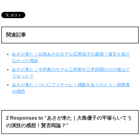
し
b
て
o
T
o
w
k
i
で
t
共
t
有
e
す
r
る
関連記事
で
に
共
は
有
ク
(
リ
新
ッ
あさが来た｜白岡あさのモデル広岡浅子の最期！遺言を残さ
し
ク
い
し
なかった理由
ウ
て
ィ
く
あさが来た｜今井家のモデル三井家や三井財閥のその後はど
ン
だ
ド
さ
うなった？
ウ
い
で
(
あさが来た｜ついにフィナーレ！感動をありがとう～視聴者
開
新
き
し
の感想
ま
い
す
ウ
)
ィ
ン
ド
ウ
で
2 Responses to “あさが来た｜大島優子の平塚らいてう
開
き
の演技の感想！賛否両論？”
ま
す
)