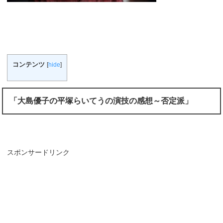
コンテンツ
[
hide
]
「大島優子の平塚らいてうの演技の感想～否定派」
スポンサードリンク