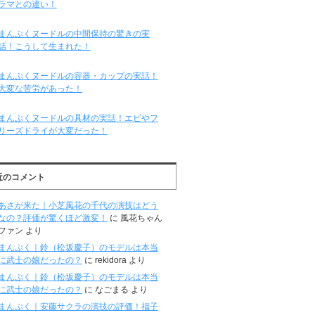
ラマとの違い！
まんぷくヌードルの中間保持の驚きの実
話！こうして生まれた！
まんぷくヌードルの容器・カップの実話！
大変な苦労があった！
まんぷくヌードルの具材の実話！エビやフ
リーズドライが大変だった！
近のコメント
あさが来た｜小芝風花の千代の演技はどう
なの？評価が驚くほど激変！
に
風花ちゃん
ファン
より
まんぷく｜鈴（松坂慶子）のモデルは本当
に武士の娘だったの？
に
rekidora
より
まんぷく｜鈴（松坂慶子）のモデルは本当
に武士の娘だったの？
に
なごまる
より
まんぷく｜安藤サクラの演技の評価！福子