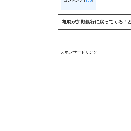
コンテンツ
[
hide
]
亀助が加野銀行に戻ってくる！
スポンサードリンク