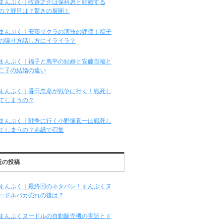
まんぷく｜牧善之介は保科恵と結婚する
の？野呂は？驚きの展開！
まんぷく｜安藤サクラの演技の評価！福子
の喋り方話し方にイライラ？
まんぷく｜福子と萬平の結婚と安藤百福と
仁子の結婚の違い
まんぷく｜香田忠彦が戦争に行く！戦死し
てしまうの？
まんぷく｜戦争に行く小野塚真一は戦死し
てしまうの？赤紙で召集
近の投稿
まんぷく｜最終回のネタバレ！まんぷくヌ
ードルバカ売れの後は？
まんぷくヌードルの自動販売機の実話とド