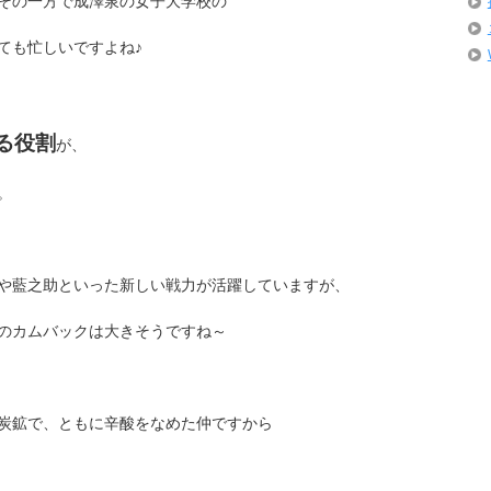
その一方で成澤泉の女子大学校の
ても忙しいですよね♪
る役割
が、
。
や藍之助といった新しい戦力が活躍していますが、
のカムバックは大きそうですね～
炭鉱で、ともに辛酸をなめた仲ですから