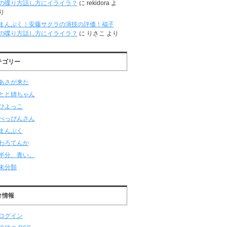
の喋り方話し方にイライラ？
に
rekidora
よ
り
まんぷく｜安藤サクラの演技の評価！福子
の喋り方話し方にイライラ？
に
りさこ
より
テゴリー
あさが来た
とと姉ちゃん
ひよっこ
べっぴんさん
まんぷく
わろてんか
半分、青い。
未分類
タ情報
ログイン