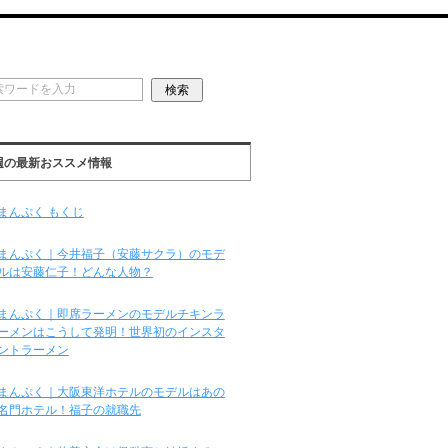
週の最新おススメ情報
まんぷく もくじ
まんぷく｜今井福子（安藤サクラ）のモデ
ルは安藤仁子！どんな人物？
まんぷく｜即席ラーメンのモデルチキンラ
ーメンはこうして発明！世界初のインスタ
ントラーメン
まんぷく｜大阪東洋ホテルのモデルはあの
名門ホテル！福子の就職先