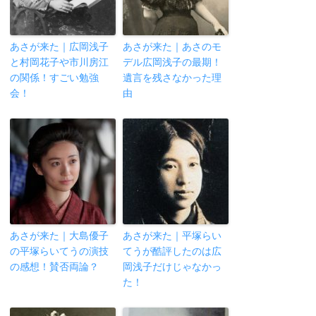
あさが来た｜広岡浅子
あさが来た｜あさのモ
と村岡花子や市川房江
デル広岡浅子の最期！
の関係！すごい勉強
遺言を残さなかった理
会！
由
あさが来た｜大島優子
あさが来た｜平塚らい
の平塚らいてうの演技
てうが酷評したのは広
の感想！賛否両論？
岡浅子だけじゃなかっ
た！