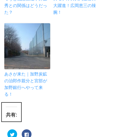
秀との関係はどうだっ
大躍進！広岡恵三の辣
た？
腕！
あさが来た｜加野炭鉱
の治郎作親分と宮部が
加野銀行へやって来
る！
共有:
ク
F
リ
a