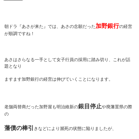
加野銀行
朝ドラ『あさが来た』では、あさの念願だった
の経営
が順調ですね！
あさはさらなる一手として女子行員の採用に踏み切り、これが話
題となり
ますます加野銀行の経営は伸びていくことになります。
銀目停止
老舗両替商だった加野屋も明治維新の
や廃藩置県の際
の
藩債の棒引
きなどにより瀕死の状態に陥りましたが、