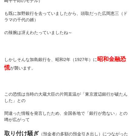
崎平十郎のモデル）
も既に加野銀行を去っていましたから、頭取だった広岡恵三（ド
ラマの千代の婿）
の辣腕は冴えわたっていましたね～
昭和金融恐
しかしそんな加島銀行を、昭和2年（1927年）に
慌
が襲います。
この恐慌は当時の大蔵大臣の片岡直温が「東京渡辺銀行が破たん
した」との
間違った情報を発言したため、全国各地で「銀行が危ない」との
噂が広がって
取り付け騒ぎ
（預金者の多額の預金引き出し）につながった