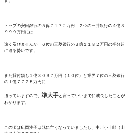
す。
トップの安田銀行の５億７１７２万円、２位の三井銀行の４億３
９９９万円には
遠く及びませんが、６位の三菱銀行の３億１１８２万円の半分超
に迫る勢いです。
また貸付額も１億３０９７万円（１０位）と業界７位の三菱銀行
の１億７７２５万円に
準大手
迫っていますので、
と言っていいまでに成長したことが
わかります。
この頃は広岡浅子は既に亡くなっていましたし、中川小十郎（山