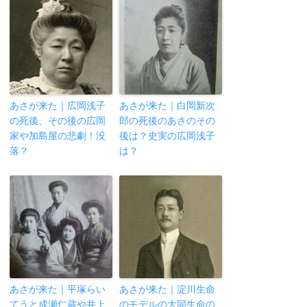
あさが来た｜広岡浅子
あさが来た｜白岡新次
の死後、その後の広岡
郎の死後のあさのその
家や加島屋の悲劇！没
後は？史実の広岡浅子
落？
は？
あさが来た｜平塚らい
あさが来た｜淀川生命
てうと成瀬仁蔵や井上
のモデルの大同生命の