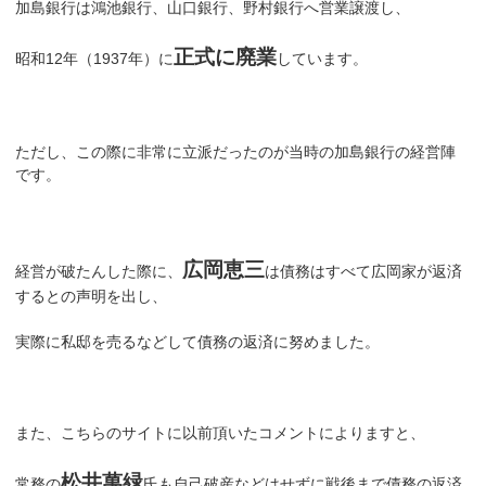
加島銀行は鴻池銀行、山口銀行、野村銀行へ営業譲渡し、
正式に廃業
昭和12年（1937年）に
しています。
ただし、この際に非常に立派だったのが当時の加島銀行の経営陣
です。
広岡恵三
経営が破たんした際に、
は債務はすべて広岡家が返済
するとの声明を出し、
実際に私邸を売るなどして債務の返済に努めました。
また、こちらのサイトに以前頂いたコメントによりますと、
松井萬緑
常務の
氏も自己破産などはせずに戦後まで債務の返済