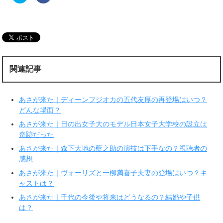
ッ
c
ク
e
し
b
て
o
T
o
w
k
i
で
t
共
t
有
e
す
r
る
関連記事
で
に
共
は
有
ク
(
リ
新
ッ
あさが来た｜ディーンフジオカの五代友厚の再登場はいつ？
し
ク
い
し
どんな場面？
ウ
て
ィ
く
あさが来た｜日の出女子大のモデル日本女子大学校の設立は
ン
だ
ド
さ
奇跡だった
ウ
い
で
(
あさが来た｜森下大地の藍之助の演技は下手なの？視聴者の
開
新
き
し
感想
ま
い
す
ウ
あさが来た｜ヴォーリズと一柳満喜子夫妻の登場はいつ？キ
)
ィ
ン
ャストは？
ド
ウ
で
あさが来た｜千代の今後や将来はどうなるの？結婚や子供
開
は？
き
ま
す