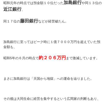
加島銀行
昭和元年の時点では預金額１０位だった
や同１３位の
近江銀行
、
藤田銀行
同１７位の
などが経営破たん。
加島銀行に至ってはピーク時に１億７０００万円を超えていた預
金額も、
約２０６万円
昭和5年の６月の時点で
まで激減しています。
まさに加島銀行は「天国から地獄」への運命を辿りました。
その後は大同生命に経営を集中するという広岡家の判断もあり、