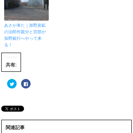
あさが来た｜加野炭鉱
の治郎作親分と宮部が
加野銀行へやって来
る！
共有:
ク
F
リ
a
ッ
c
ク
e
し
b
て
o
T
o
w
k
i
で
t
共
t
有
e
す
r
る
関連記事
で
に
共
は