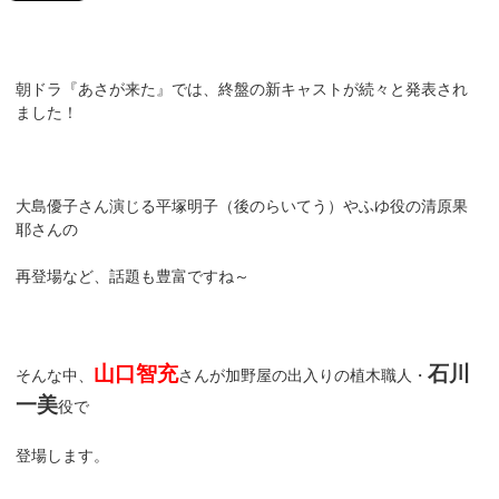
朝ドラ『あさが来た』では、終盤の新キャストが続々と発表され
ました！
大島優子さん演じる平塚明子（後のらいてう）やふゆ役の清原果
耶さんの
再登場など、話題も豊富ですね～
山口智充
石川
そんな中、
さんが加野屋の出入りの植木職人・
一美
役で
登場します。