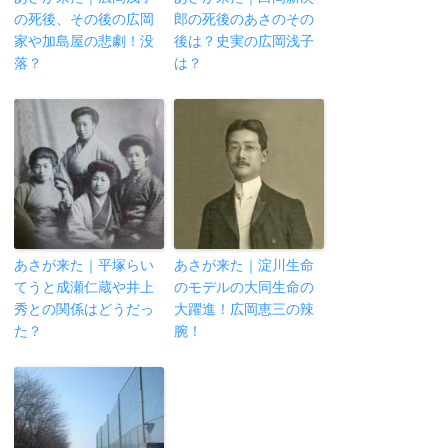
の死後、その後の広岡
郎の死後のあさのその
家や加島屋の悲劇！没
後は？史実の広岡浅子
落？
は？
あさが来た｜平塚らい
あさが来た｜淀川生命
てうと成瀬仁蔵や井上
のモデルの大同生命の
秀との関係はどうだっ
大躍進！広岡恵三の辣
た？
腕！