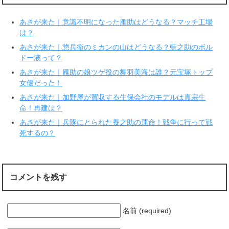
有
ク
(
リ
新
ッ
あさが来た｜意識不明になった雁助はどうなる？マッチ工場
し
ク
い
し
は？
ウ
て
ィ
く
あさが来た｜惣兵衛のミカンの山はどうなる？藍之助のボル
ン
だ
ド
さ
ドー液って？
ウ
い
で
(
あさが来た｜雁助の娘ツゲ役の舞羽美海は誰？元宝塚トップ
開
新
き
し
女優だった！
ま
い
す
ウ
あさが来た｜加野屋が買収する生保会社のモデルは真宗生
)
ィ
ン
命！再建は？
ド
ウ
で
あさが来た｜兵隊にとられた養之助の運命！戦争に行って戦
開
死するの？
き
ま
す
)
コメントを残す
名前 (required)