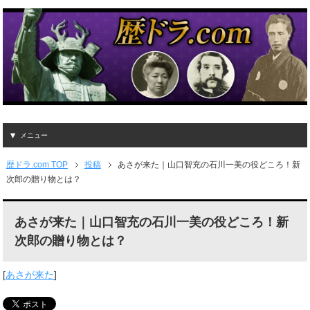
メニュー
歴ドラ.com TOP
投稿
あさが来た｜山口智充の石川一美の役どころ！新
次郎の贈り物とは？
あさが来た｜山口智充の石川一美の役どころ！新
次郎の贈り物とは？
[
あさが来た
]