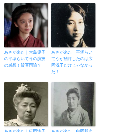
あさが来た｜大島優子
あさが来た｜平塚らい
の平塚らいてうの演技
てうが酷評したのは広
の感想！賛否両論？
岡浅子だけじゃなかっ
た！
あさが来た｜広岡浅子
あさが来た｜白岡新次