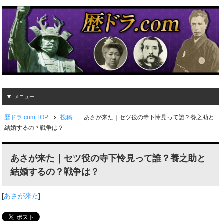
メニュー
歴ドラ.com TOP
投稿
あさが来た｜セツ役の寺下怜見って誰？養之助と
結婚するの？戦争は？
あさが来た｜セツ役の寺下怜見って誰？養之助と
結婚するの？戦争は？
[
あさが来た
]