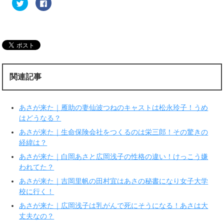
ク
F
リ
a
ッ
c
ク
e
し
b
て
o
T
o
w
k
i
で
t
共
t
有
e
す
r
る
関連記事
で
に
共
は
有
ク
(
リ
新
ッ
あさが来た｜雁助の妻仙波つねのキャストは松永玲子！うめ
し
ク
い
し
はどうなる？
ウ
て
ィ
く
あさが来た｜生命保険会社をつくるのは栄三郎！その驚きの
ン
だ
ド
さ
経緯は？
ウ
い
で
(
あさが来た｜白岡あさと広岡浅子の性格の違い！けっこう嫌
開
新
き
し
われてた？
ま
い
す
ウ
あさが来た｜吉岡里帆の田村宜はあさの秘書になり女子大学
)
ィ
ン
校に行く！
ド
ウ
で
あさが来た｜広岡浅子は乳がんで死にそうになる！あさは大
開
丈夫なの？
き
ま