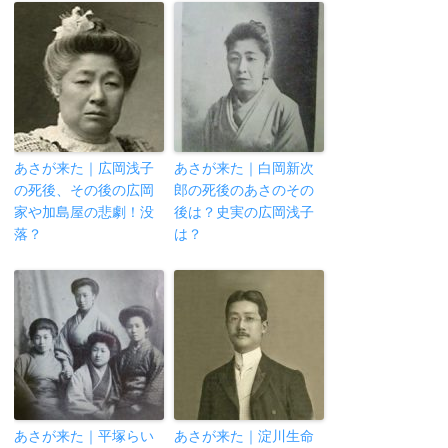
あさが来た｜広岡浅子
あさが来た｜白岡新次
の死後、その後の広岡
郎の死後のあさのその
家や加島屋の悲劇！没
後は？史実の広岡浅子
落？
は？
あさが来た｜平塚らい
あさが来た｜淀川生命