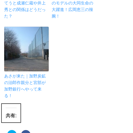
てうと成瀬仁蔵や井上
のモデルの大同生命の
秀との関係はどうだっ
大躍進！広岡恵三の辣
た？
腕！
あさが来た｜加野炭鉱
の治郎作親分と宮部が
加野銀行へやって来
る！
共有: