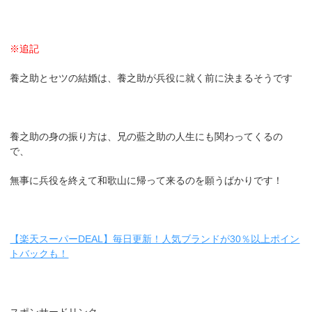
※追記
養之助とセツの結婚は、養之助が兵役に就く前に決まるそうです
養之助の身の振り方は、兄の藍之助の人生にも関わってくるの
で、
無事に兵役を終えて和歌山に帰って来るのを願うばかりです！
【楽天スーパーDEAL】毎日更新！人気ブランドが30％以上ポイン
トバックも！