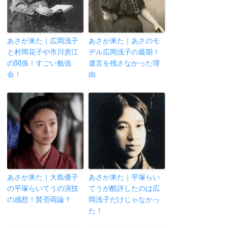
あさが来た｜広岡浅子
あさが来た｜あさのモ
と村岡花子や市川房江
デル広岡浅子の最期！
の関係！すごい勉強
遺言を残さなかった理
会！
由
あさが来た｜大島優子
あさが来た｜平塚らい
の平塚らいてうの演技
てうが酷評したのは広
の感想！賛否両論？
岡浅子だけじゃなかっ
た！