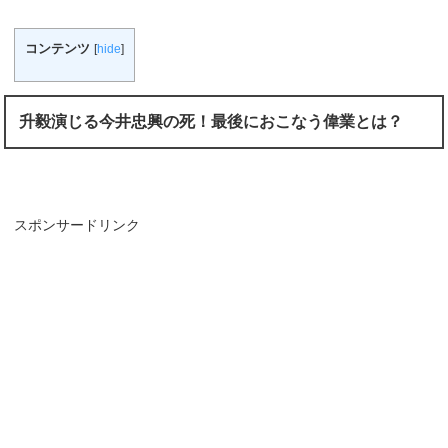
コンテンツ
[
hide
]
升毅演じる今井忠興の死！最後におこなう偉業とは？
スポンサードリンク