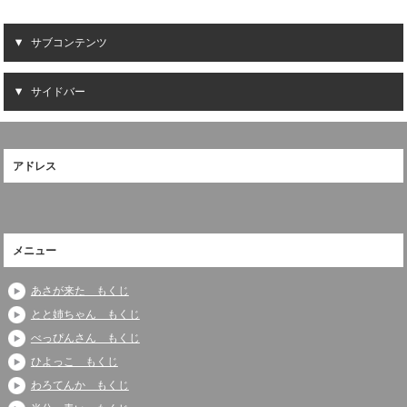
サブコンテンツ
サイドバー
アドレス
メニュー
あさが来た もくじ
とと姉ちゃん もくじ
べっぴんさん もくじ
ひよっこ もくじ
わろてんか もくじ