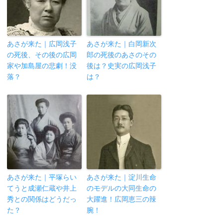
あさが来た｜広岡浅子
あさが来た｜白岡新次
の死後、その後の広岡
郎の死後のあさのその
家や加島屋の悲劇！没
後は？史実の広岡浅子
落？
は？
あさが来た｜平塚らい
あさが来た｜淀川生命
てうと成瀬仁蔵や井上
のモデルの大同生命の
秀との関係はどうだっ
大躍進！広岡恵三の辣
た？
腕！