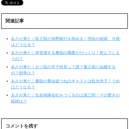
w
k
i
で
t
共
t
有
e
す
r
る
関連記事
で
に
共
は
有
ク
(
リ
新
ッ
あさが来た｜藍之助が加野銀行を辞める！理由や経緯、今後
し
ク
い
し
はどうなる？
ウ
て
ィ
く
あさが来た｜再登場する雁助の職業がびっくり！死んでしま
ン
だ
ド
さ
うの？
ウ
い
で
(
あさが来た｜セツ役の寺下怜見って誰？養之助と結婚する
開
新
き
し
の？戦争は？
ま
い
す
ウ
あさが来た｜雁助の妻仙波つねのキャストは松永玲子！うめ
)
ィ
ン
はどうなる？
ド
ウ
で
あさが来た｜生命保険会社をつくるのは栄三郎！その驚きの
開
経緯は？
き
ま
す
)
コメントを残す