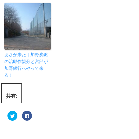
あさが来た｜加野炭鉱
の治郎作親分と宮部が
加野銀行へやって来
る！
共有:
ク
F
リ
a
ッ
c
ク
e
し
b
て
o
T
o