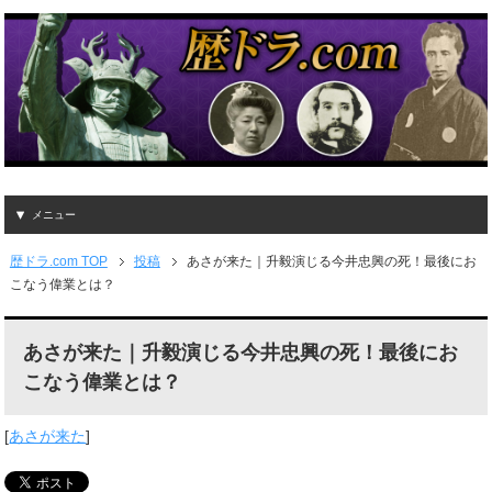
メニュー
歴ドラ.com TOP
投稿
あさが来た｜升毅演じる今井忠興の死！最後にお
こなう偉業とは？
あさが来た｜升毅演じる今井忠興の死！最後にお
こなう偉業とは？
[
あさが来た
]