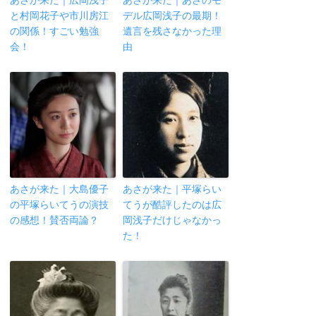
と村岡花子や市川房江
デル広岡浅子の最期！
の関係！すごい勉強
遺言を残さなかった理
会！
由
あさが来た｜大島優子
あさが来た｜平塚らい
の平塚らいてうの演技
てうが酷評したのは広
の感想！賛否両論？
岡浅子だけじゃなかっ
た！