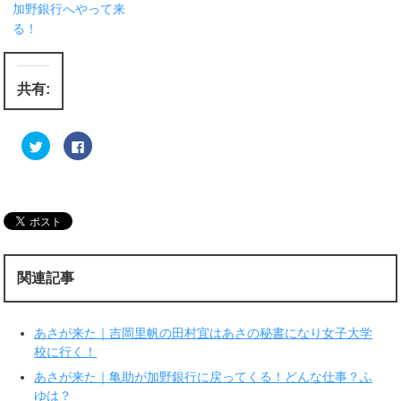
加野銀行へやって来
る！
共有:
ク
F
リ
a
ッ
c
ク
e
し
b
て
o
T
o
w
k
i
で
t
共
t
有
e
す
r
る
関連記事
で
に
共
は
有
ク
(
リ
新
ッ
あさが来た｜吉岡里帆の田村宜はあさの秘書になり女子大学
し
ク
い
し
校に行く！
ウ
て
ィ
く
あさが来た｜亀助が加野銀行に戻ってくる！どんな仕事？ふ
ン
だ
ド
さ
ゆは？
ウ
い