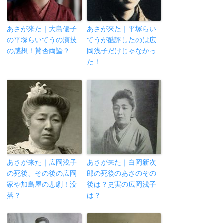
あさが来た｜大島優子
あさが来た｜平塚らい
の平塚らいてうの演技
てうが酷評したのは広
の感想！賛否両論？
岡浅子だけじゃなかっ
た！
あさが来た｜広岡浅子
あさが来た｜白岡新次
の死後、その後の広岡
郎の死後のあさのその
家や加島屋の悲劇！没
後は？史実の広岡浅子
落？
は？