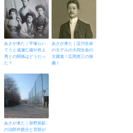
あさが来た｜平塚らい
あさが来た｜淀川生命
てうと成瀬仁蔵や井上
のモデルの大同生命の
秀との関係はどうだっ
大躍進！広岡恵三の辣
た？
腕！
あさが来た｜加野炭鉱
の治郎作親分と宮部が