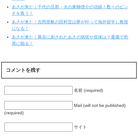
で
(
あさが来た｜千代の旦那・夫の東柳啓介の功績！数々のピン
開
新
き
し
チを救う！
ま
い
す
ウ
あさが来た｜吉岡里帆の田村宜は夢が叶って海外留学し教授
)
ィ
ン
になる！
ド
ウ
で
あさが来た｜萬谷に刺されたあさの病状や容体は？重傷で危
開
篤に陥る！
き
ま
す
)
コメントを残す
名前 (required)
Mail (will not be published)
(required)
サイト