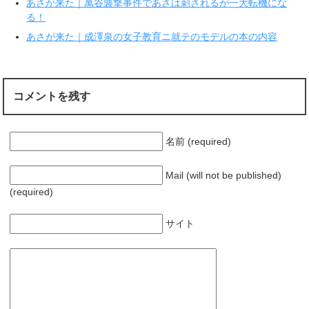
あさが来た｜萬谷襲撃事件であさは刺されるが一大転機にな
)
ィ
ン
る！
ド
ウ
で
あさが来た｜成澤泉の女子教育ニ就テのモデルの本の内容
開
き
ま
す
)
コメントを残す
名前 (required)
Mail (will not be published)
(required)
サイト