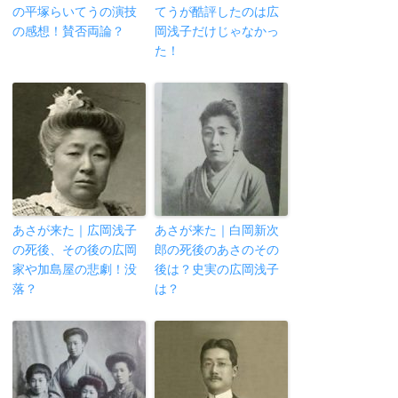
の平塚らいてうの演技
てうが酷評したのは広
の感想！賛否両論？
岡浅子だけじゃなかっ
た！
あさが来た｜広岡浅子
あさが来た｜白岡新次
の死後、その後の広岡
郎の死後のあさのその
家や加島屋の悲劇！没
後は？史実の広岡浅子
落？
は？