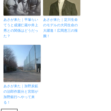
あさが来た｜平塚らい
あさが来た｜淀川生命
てうと成瀬仁蔵や井上
のモデルの大同生命の
秀との関係はどうだっ
大躍進！広岡恵三の辣
た？
腕！
あさが来た｜加野炭鉱
の治郎作親分と宮部が
加野銀行へやって来
る！