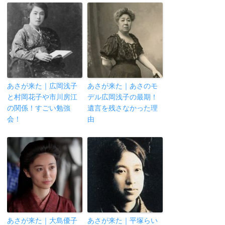
あさが来た｜広岡浅子
あさが来た｜あさのモ
と村岡花子や市川房江
デル広岡浅子の最期！
の関係！すごい勉強
遺言を残さなかった理
会！
由
あさが来た｜大島優子
あさが来た｜平塚らい