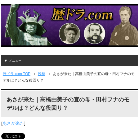
メニュー
歴ドラ.com TOP
投稿
あさが来た｜高橋由美子の宜の母・田村フナのモ
デルは？どんな役回り？
あさが来た｜高橋由美子の宜の母・田村フナのモ
デルは？どんな役回り？
[
あさが来た
]