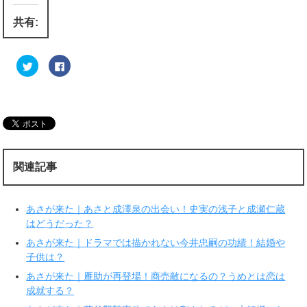
共有:
ク
F
リ
a
ッ
c
ク
e
し
b
て
o
T
o
w
k
i
で
t
共
t
有
e
す
r
る
関連記事
で
に
共
は
有
ク
(
リ
新
ッ
あさが来た｜あさと成澤泉の出会い！史実の浅子と成瀬仁蔵
し
ク
い
し
はどうだった？
ウ
て
ィ
く
あさが来た｜ドラマでは描かれない今井忠嗣の功績！結婚や
ン
だ
ド
さ
子供は？
ウ
い
で
(
あさが来た｜雁助が再登場！商売敵になるの？うめとは恋は
開
新
き
し
成就する？
ま
い
す
ウ