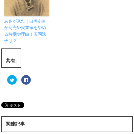
あさが来た｜白岡あさ
が商売や実業家をやめ
る時期や理由！広岡浅
子は？
共有:
ク
F
リ
a
ッ
c
ク
e
し
b
て
o
T
o
w
k
i
で
t
共
t
有
e
す
r
る
関連記事
で
に
共
は
有
ク