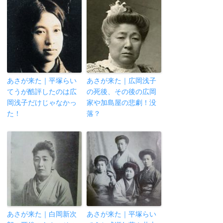
あさが来た｜平塚らい
あさが来た｜広岡浅子
てうが酷評したのは広
の死後、その後の広岡
岡浅子だけじゃなかっ
家や加島屋の悲劇！没
た！
落？
あさが来た｜白岡新次
あさが来た｜平塚らい