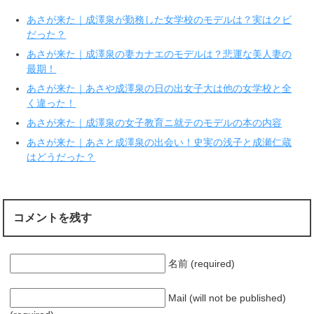
(
リ
新
ッ
あさが来た｜成澤泉が勤務した女学校のモデルは？実はクビ
し
ク
い
し
だった？
ウ
て
ィ
く
あさが来た｜成澤泉の妻カナエのモデルは？悲運な美人妻の
ン
だ
ド
さ
最期！
ウ
い
で
(
あさが来た｜あさや成澤泉の日の出女子大は他の女学校と全
開
新
き
し
く違った！
ま
い
す
ウ
あさが来た｜成澤泉の女子教育ニ就テのモデルの本の内容
)
ィ
ン
ド
あさが来た｜あさと成澤泉の出会い！史実の浅子と成瀬仁蔵
ウ
で
はどうだった？
開
き
ま
す
)
コメントを残す
名前 (required)
Mail (will not be published)