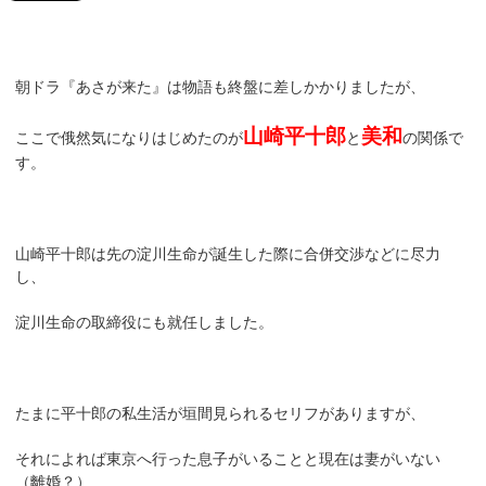
朝ドラ『あさが来た』は物語も終盤に差しかかりましたが、
山崎平十郎
美和
ここで俄然気になりはじめたのが
と
の関係で
す。
山崎平十郎は先の淀川生命が誕生した際に合併交渉などに尽力
し、
淀川生命の取締役にも就任しました。
たまに平十郎の私生活が垣間見られるセリフがありますが、
それによれば東京へ行った息子がいることと現在は妻がいない
（離婚？）