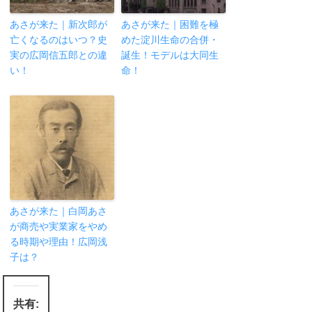
あさが来た｜新次郎が
あさが来た｜困難を極
亡くなるのはいつ？史
めた淀川生命の合併・
実の広岡信五郎との違
誕生！モデルは大同生
い！
命！
あさが来た｜白岡あさ
が商売や実業家をやめ
る時期や理由！広岡浅
子は？
共有: