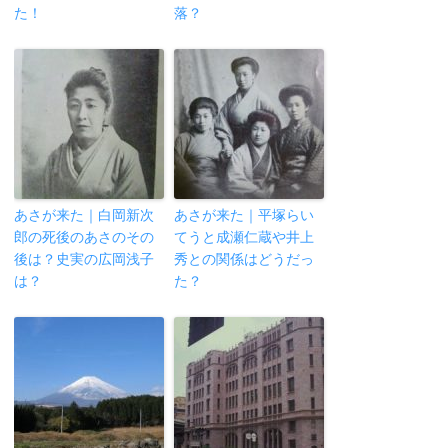
た！
落？
あさが来た｜白岡新次
あさが来た｜平塚らい
郎の死後のあさのその
てうと成瀬仁蔵や井上
後は？史実の広岡浅子
秀との関係はどうだっ
は？
た？