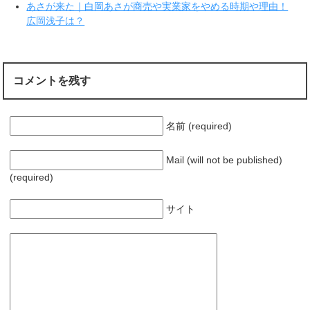
で
あさが来た｜白岡あさが商売や実業家をやめる時期や理由！
開
広岡浅子は？
き
ま
す
)
コメントを残す
名前 (required)
Mail (will not be published)
(required)
サイト