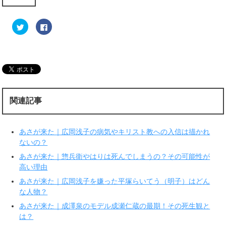
ク
F
リ
a
ッ
c
ク
e
し
b
て
o
T
o
w
k
i
で
t
共
t
有
e
す
r
る
関連記事
で
に
共
は
有
ク
(
リ
新
ッ
あさが来た｜広岡浅子の病気やキリスト教への入信は描かれ
し
ク
い
し
ないの？
ウ
て
ィ
く
あさが来た｜惣兵衛やはりは死んでしまうの？その可能性が
ン
だ
ド
さ
高い理由
ウ
い
で
(
あさが来た｜広岡浅子を嫌った平塚らいてう（明子）はどん
開
新
き
し
な人物？
ま
い
す
ウ
あさが来た｜成澤泉のモデル成瀬仁蔵の最期！その死生観と
)
ィ
ン
は？
ド
ウ