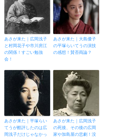
あさが来た｜広岡浅子
あさが来た｜大島優子
と村岡花子や市川房江
の平塚らいてうの演技
の関係！すごい勉強
の感想！賛否両論？
会！
あさが来た｜平塚らい
あさが来た｜広岡浅子
てうが酷評したのは広
の死後、その後の広岡
岡浅子だけじゃなかっ
家や加島屋の悲劇！没