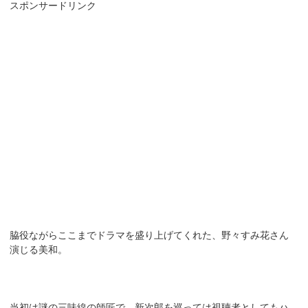
スポンサードリンク
脇役ながらここまでドラマを盛り上げてくれた、野々すみ花さん
演じる美和。
当初は謎の三味線の師匠で、新次郎を巡っては視聴者としてもハ