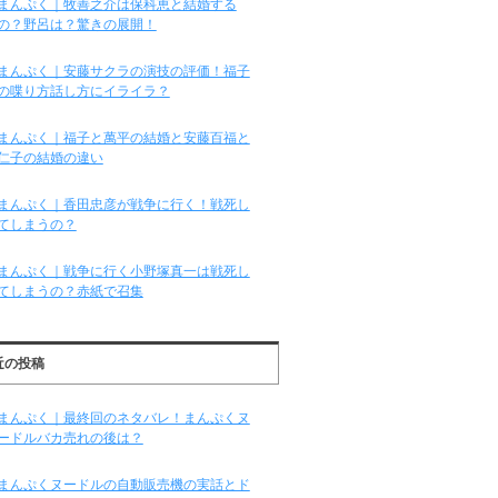
まんぷく｜牧善之介は保科恵と結婚する
の？野呂は？驚きの展開！
まんぷく｜安藤サクラの演技の評価！福子
の喋り方話し方にイライラ？
まんぷく｜福子と萬平の結婚と安藤百福と
仁子の結婚の違い
まんぷく｜香田忠彦が戦争に行く！戦死し
てしまうの？
まんぷく｜戦争に行く小野塚真一は戦死し
てしまうの？赤紙で召集
近の投稿
まんぷく｜最終回のネタバレ！まんぷくヌ
ードルバカ売れの後は？
まんぷくヌードルの自動販売機の実話とド