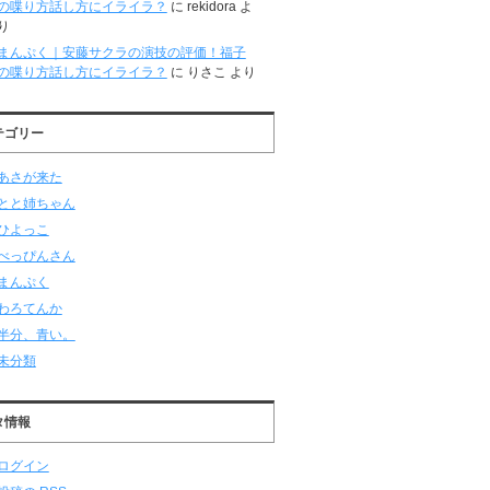
の喋り方話し方にイライラ？
に
rekidora
よ
り
まんぷく｜安藤サクラの演技の評価！福子
の喋り方話し方にイライラ？
に
りさこ
より
テゴリー
あさが来た
とと姉ちゃん
ひよっこ
べっぴんさん
まんぷく
わろてんか
半分、青い。
未分類
タ情報
ログイン