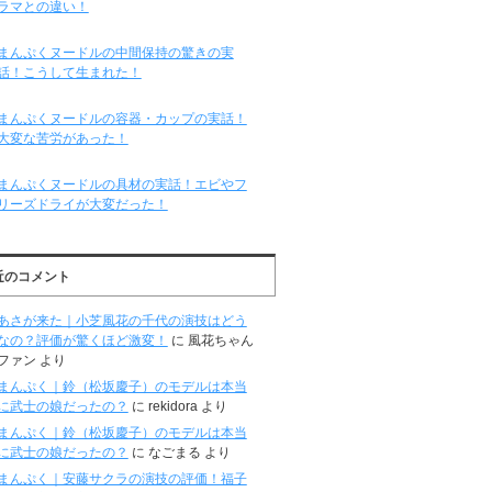
ラマとの違い！
まんぷくヌードルの中間保持の驚きの実
話！こうして生まれた！
まんぷくヌードルの容器・カップの実話！
大変な苦労があった！
まんぷくヌードルの具材の実話！エビやフ
リーズドライが大変だった！
近のコメント
あさが来た｜小芝風花の千代の演技はどう
なの？評価が驚くほど激変！
に
風花ちゃん
ファン
より
まんぷく｜鈴（松坂慶子）のモデルは本当
に武士の娘だったの？
に
rekidora
より
まんぷく｜鈴（松坂慶子）のモデルは本当
に武士の娘だったの？
に
なごまる
より
まんぷく｜安藤サクラの演技の評価！福子