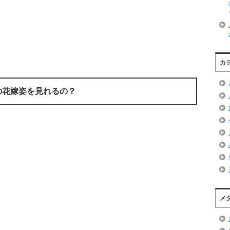
カ
の花嫁姿を見れるの？
メ