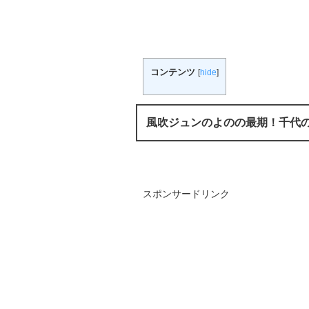
コンテンツ
[
hide
]
風吹ジュンのよのの最期！千代
スポンサードリンク