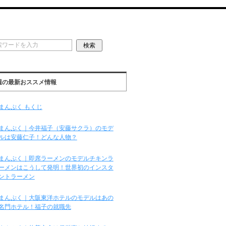
週の最新おススメ情報
まんぷく もくじ
まんぷく｜今井福子（安藤サクラ）のモデ
ルは安藤仁子！どんな人物？
まんぷく｜即席ラーメンのモデルチキンラ
ーメンはこうして発明！世界初のインスタ
ントラーメン
まんぷく｜大阪東洋ホテルのモデルはあの
名門ホテル！福子の就職先