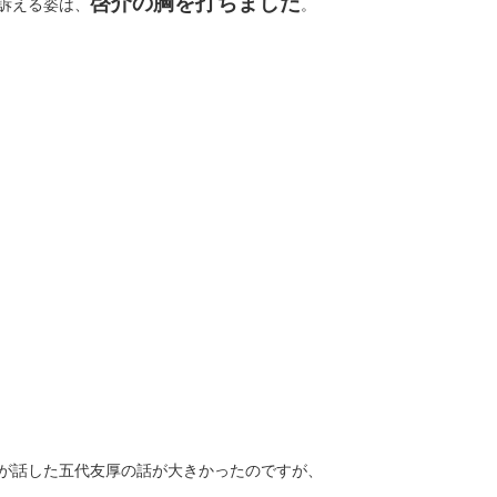
啓介の胸を打ちました
訴える姿は、
。
が話した五代友厚の話が大きかったのですが、