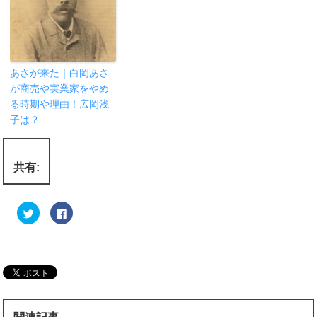
あさが来た｜白岡あさ
が商売や実業家をやめ
る時期や理由！広岡浅
子は？
共有:
ク
F
リ
a
ッ
c
ク
e
し
b
て
o
T
o
w
k
i
で
t
共
t
有
e
す
r
る