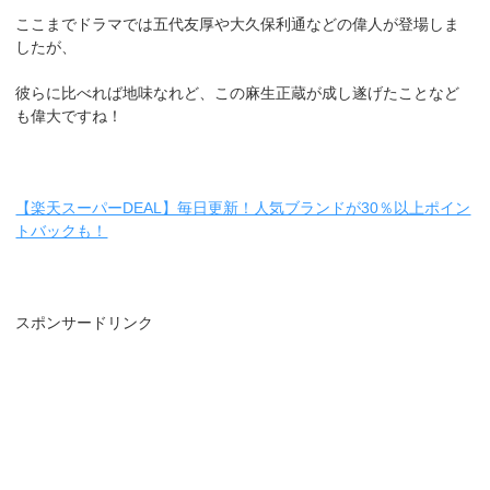
ここまでドラマでは五代友厚や大久保利通などの偉人が登場しま
したが、
彼らに比べれば地味なれど、この麻生正蔵が成し遂げたことなど
も偉大ですね！
【楽天スーパーDEAL】毎日更新！人気ブランドが30％以上ポイン
トバックも！
スポンサードリンク