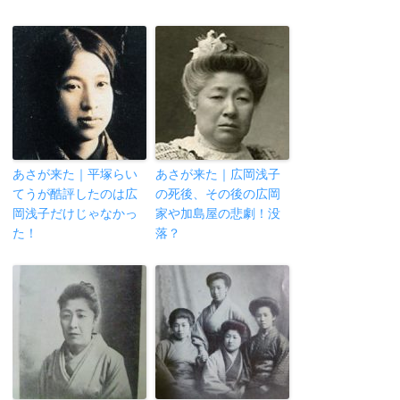
あさが来た｜平塚らい
あさが来た｜広岡浅子
てうが酷評したのは広
の死後、その後の広岡
岡浅子だけじゃなかっ
家や加島屋の悲劇！没
た！
落？