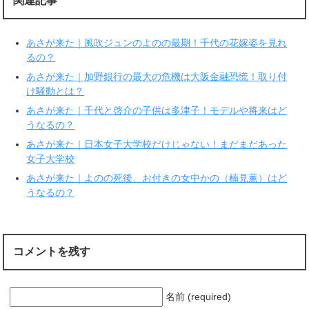
関連記事
で
に
共
は
有
ク
(
リ
新
ッ
あさが来た｜風吹ジュンのよのの最期！千代の花嫁姿を見れ
し
ク
い
し
るの？
ウ
て
ィ
く
あさが来た｜加野銀行の最大の危機は大阪金融恐慌！取り付
ン
だ
ド
さ
け騒動とは？
ウ
い
で
(
あさが来た｜千代と啓介の子供は多津子！モデルや将来はど
開
新
き
し
うなるの？
ま
い
す
ウ
あさが来た｜日本女子大学校だけじゃない！まだまだあった
)
ィ
ン
女子大学校
ド
ウ
で
あさが来た｜よのの死後、お付きの女中かの（楠見薫）はど
開
うなるの？
き
ま
す
)
コメントを残す
名前 (required)