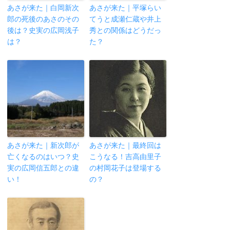
あさが来た｜白岡新次
あさが来た｜平塚らい
郎の死後のあさのその
てうと成瀬仁蔵や井上
後は？史実の広岡浅子
秀との関係はどうだっ
は？
た？
あさが来た｜新次郎が
あさが来た｜最終回は
亡くなるのはいつ？史
こうなる！吉高由里子
実の広岡信五郎との違
の村岡花子は登場する
い！
の？