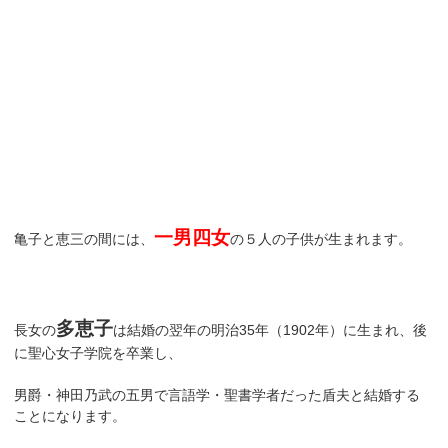
一男四女
亀子と恵三の間には、
の５人の子供が生まれます。
多恵子
長女の
は結婚の翌年の明治35年（1902年）に生まれ、後
に聖心女子学院を卒業し、
男爵・神田乃武の五男で言語学・聖書学者だった盾夫と結婚する
ことになります。