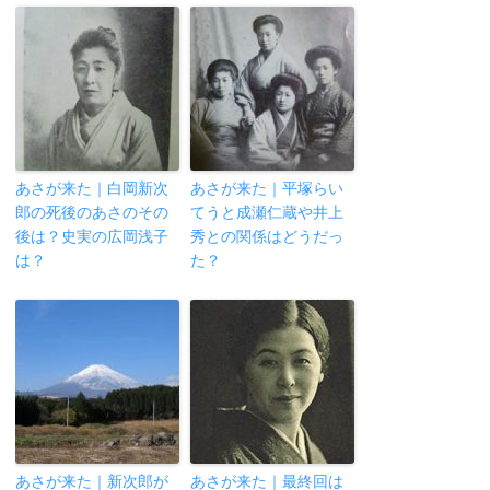
あさが来た｜白岡新次
あさが来た｜平塚らい
郎の死後のあさのその
てうと成瀬仁蔵や井上
後は？史実の広岡浅子
秀との関係はどうだっ
は？
た？
あさが来た｜新次郎が
あさが来た｜最終回は