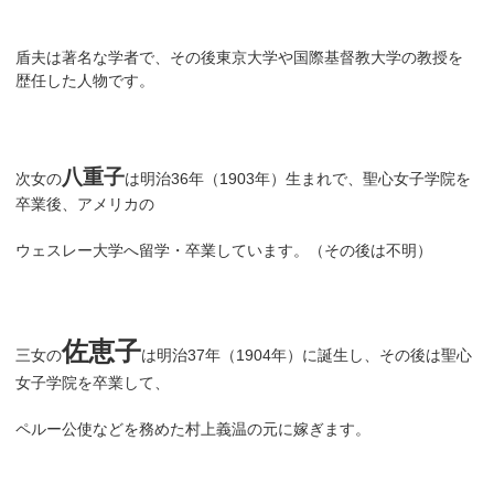
盾夫は著名な学者で、その後東京大学や国際基督教大学の教授を
歴任した人物です。
八重子
次女の
は明治36年（1903年）生まれで、聖心女子学院を
卒業後、アメリカの
ウェスレー大学へ留学・卒業しています。（その後は不明）
佐恵子
三女の
は明治37年（1904年）に誕生し、その後は聖心
女子学院を卒業して、
ペルー公使などを務めた村上義温の元に嫁ぎます。