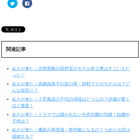
ク
F
リ
a
ッ
c
ク
e
し
b
て
o
T
o
w
k
i
で
t
共
t
有
e
す
r
る
関連記事
で
に
共
は
有
ク
(
リ
新
ッ
あさが来た｜吉岡里帆の田村宜のモデル井上秀はすごい人だ
し
ク
い
し
った！
ウ
て
ィ
く
あさが来た｜高橋由美子の宜の母・田村フナのモデルは？ど
ン
だ
ド
さ
んな役回り？
ウ
い
で
(
あさが来た｜小芝風花の千代の演技はどうなの？評価が驚く
開
新
き
し
ほど激変！
ま
い
す
ウ
あさが来た｜ドラマでは描かれない今井忠嗣の功績！結婚や
)
ィ
ン
子供は？
ド
ウ
で
あさが来た｜雁助が再登場！商売敵になるの？うめとは恋は
開
成就する？
き