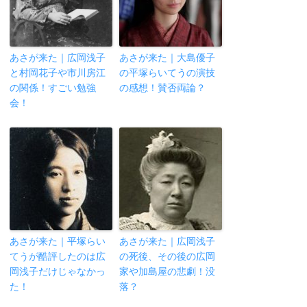
あさが来た｜広岡浅子
あさが来た｜大島優子
と村岡花子や市川房江
の平塚らいてうの演技
の関係！すごい勉強
の感想！賛否両論？
会！
あさが来た｜平塚らい
あさが来た｜広岡浅子
てうが酷評したのは広
の死後、その後の広岡
岡浅子だけじゃなかっ
家や加島屋の悲劇！没
た！
落？