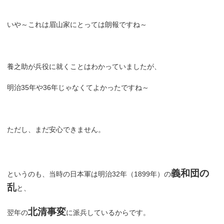
いや～これは眉山家にとっては朗報ですね～
養之助が兵役に就くことはわかっていましたが、
明治35年や36年じゃなくてよかったですね～
ただし、まだ安心できません。
義和団の
というのも、当時の日本軍は明治32年（1899年）の
乱
と、
北清事変
翌年の
に派兵しているからです。