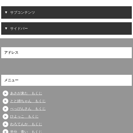
サブコンテンツ
サイドバー
アドレス
メニュー
あさが来た もくじ
とと姉ちゃん もくじ
べっぴんさん もくじ
ひよっこ もくじ
わろてんか もくじ
半分、青い もくじ