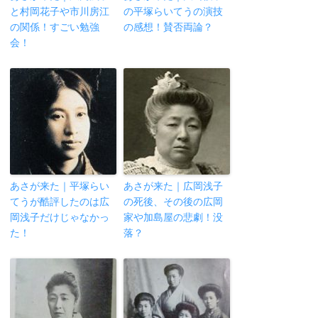
と村岡花子や市川房江
の平塚らいてうの演技
の関係！すごい勉強
の感想！賛否両論？
会！
あさが来た｜平塚らい
あさが来た｜広岡浅子
てうが酷評したのは広
の死後、その後の広岡
岡浅子だけじゃなかっ
家や加島屋の悲劇！没
た！
落？