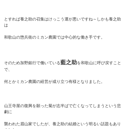
とすれば養之助の召集はけっこう運が悪いですね～しかも養之助
は
和歌山の惣兵衛のミカン農園では中心的な働き手です。
藍之助
そのため加野銀行で働いている
を和歌山に呼び戻すこと
で、
何とかミカン農園の経営が成り立つ有様となりました。
山王寺屋の復興を願った菊が志半ばで亡くなってしまうという悲
劇に
襲われた眉山家でしたが、養之助の結婚という明るい話題もあり