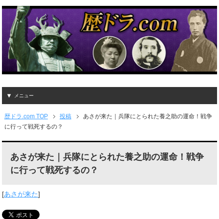
メニュー
歴ドラ.com TOP
投稿
あさが来た｜兵隊にとられた養之助の運命！戦争
に行って戦死するの？
あさが来た｜兵隊にとられた養之助の運命！戦争
に行って戦死するの？
[
あさが来た
]