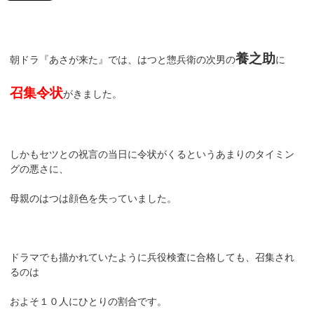
養之助
朝ドラ『あさが来た』では、はつと惣兵衛の次男の
に
召集令状
がきました。
しかもセツとの祝言の当日に令状がくるというあまりのタイミン
グの悪さに、
母親のはつは顔色を失っていました。
ドラマでも描かれていたように兵役検査に合格しても、召集され
るのは
およそ１０人にひとりの割合です。