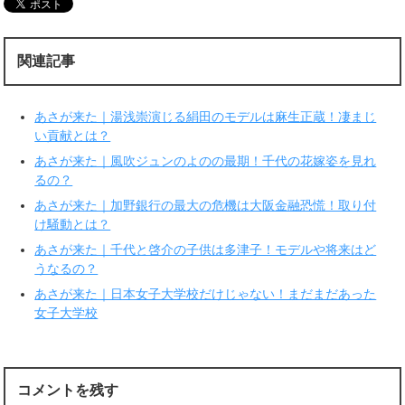
w
k
i
で
t
共
t
有
e
す
r
る
関連記事
で
に
共
は
有
ク
(
リ
新
ッ
あさが来た｜湯浅崇演じる絹田のモデルは麻生正蔵！凄まじ
し
ク
い
し
い貢献とは？
ウ
て
ィ
く
あさが来た｜風吹ジュンのよのの最期！千代の花嫁姿を見れ
ン
だ
ド
さ
るの？
ウ
い
で
(
あさが来た｜加野銀行の最大の危機は大阪金融恐慌！取り付
開
新
き
し
け騒動とは？
ま
い
す
ウ
あさが来た｜千代と啓介の子供は多津子！モデルや将来はど
)
ィ
ン
うなるの？
ド
ウ
で
あさが来た｜日本女子大学校だけじゃない！まだまだあった
開
女子大学校
き
ま
す
)
コメントを残す