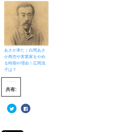
あさが来た｜白岡あさ
が商売や実業家をやめ
る時期や理由！広岡浅
子は？
共有:
ク
F
リ
a
ッ
c
ク
e
し
b
て
o
T
o