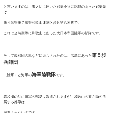
と言いますのは、養之助に届いた召集令状に記載のあった召集先
は、
第４師管第７旅管和歌山連隊区歩兵第八連隊で、
これは当時実際に和歌山にあった大日本帝国陸軍の部隊です。
第５歩
そして義和団の乱などに派兵されたのは、広島にあった
兵師団
海軍陸戦隊
（陸軍）と海軍の
です。
義和団の乱に陸軍の部隊は派遣されますが、和歌山の養之助の所
属する部隊は
派遣されないのです。