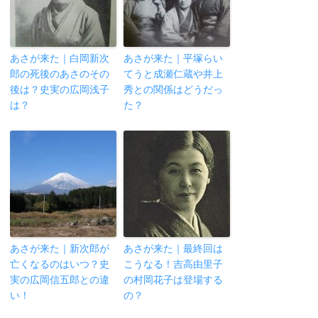
あさが来た｜白岡新次
あさが来た｜平塚らい
郎の死後のあさのその
てうと成瀬仁蔵や井上
後は？史実の広岡浅子
秀との関係はどうだっ
は？
た？
あさが来た｜新次郎が
あさが来た｜最終回は
亡くなるのはいつ？史
こうなる！吉高由里子
実の広岡信五郎との違
の村岡花子は登場する
い！
の？