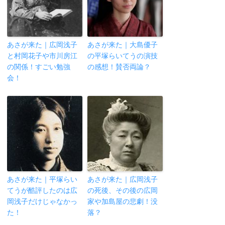
あさが来た｜広岡浅子
あさが来た｜大島優子
と村岡花子や市川房江
の平塚らいてうの演技
の関係！すごい勉強
の感想！賛否両論？
会！
あさが来た｜平塚らい
あさが来た｜広岡浅子
てうが酷評したのは広
の死後、その後の広岡
岡浅子だけじゃなかっ
家や加島屋の悲劇！没
た！
落？