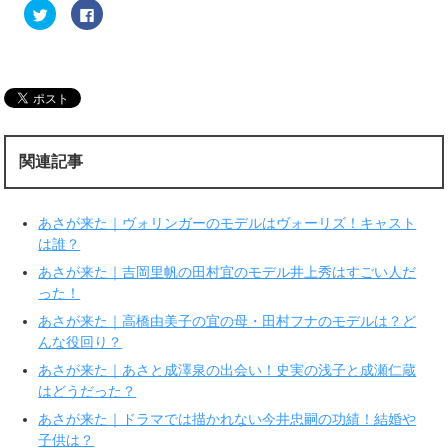
ク
F
リ
a
ッ
c
ク
e
し
b
て
o
T
o
w
k
i
で
t
共
t
有
e
す
r
る
関連記事
で
に
共
は
有
ク
(
リ
新
ッ
あさが来た｜ヴォリンガーのモデルはヴォーリズ！キャスト
し
ク
い
し
は誰？
ウ
て
ィ
く
あさが来た｜吉岡里帆の田村宜のモデル井上秀はすごい人だ
ン
だ
ド
さ
った！
ウ
い
で
(
あさが来た｜高橋由美子の宜の母・田村フナのモデルは？ど
開
新
き
し
んな役回り？
ま
い
す
ウ
あさが来た｜あさと成澤泉の出会い！史実の浅子と成瀬仁蔵
)
ィ
ン
はどうだった？
ド
ウ
で
あさが来た｜ドラマでは描かれない今井忠嗣の功績！結婚や
開
子供は？
き