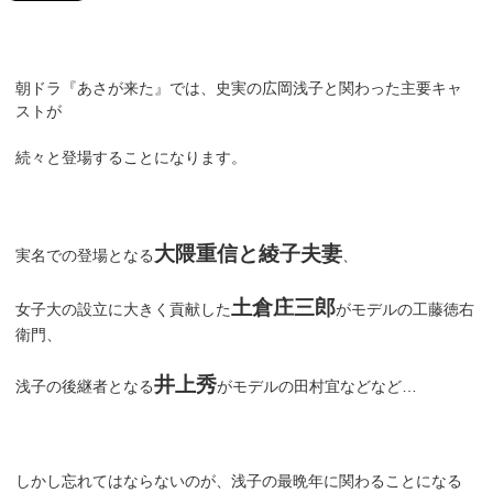
朝ドラ『あさが来た』では、史実の広岡浅子と関わった主要キャ
ストが
続々と登場することになります。
大隈重信と綾子夫妻
実名での登場となる
、
土倉庄三郎
女子大の設立に大きく貢献した
がモデルの工藤徳右
衛門、
井上秀
浅子の後継者となる
がモデルの田村宜などなど…
しかし忘れてはならないのが、浅子の最晩年に関わることになる