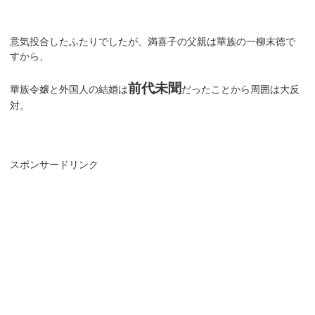
意気投合したふたりでしたが、満喜子の父親は華族の一柳末徳で
すから、
前代未聞
華族令嬢と外国人の結婚は
だったことから周囲は大反
対。
スポンサードリンク