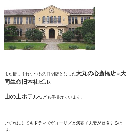
大丸の心斎橋店
大
また惜しまれつつも先日閉店となった
や
同生命旧本社ビル
、
山の上ホテル
なども手掛けています。
いずれにしてもドラマでヴォーリズと満喜子夫妻が登場するの
は、