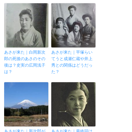
あさが来た｜白岡新次
あさが来た｜平塚らい
郎の死後のあさのその
てうと成瀬仁蔵や井上
後は？史実の広岡浅子
秀との関係はどうだっ
は？
た？
あさが来た｜新次郎が
あさが来た｜最終回は