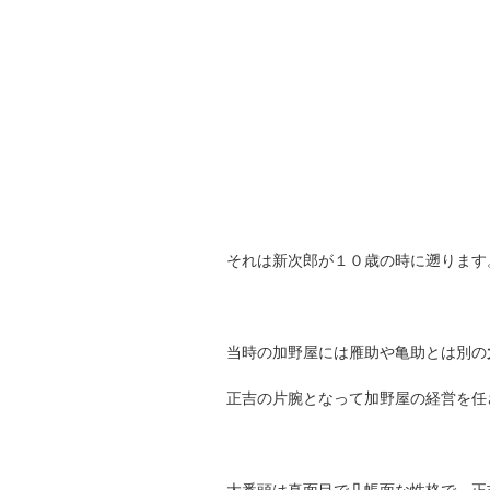
それは新次郎が１０歳の時に遡ります
当時の加野屋には雁助や亀助とは別の
正吉の片腕となって加野屋の経営を任
大番頭は真面目で几帳面な性格で、正