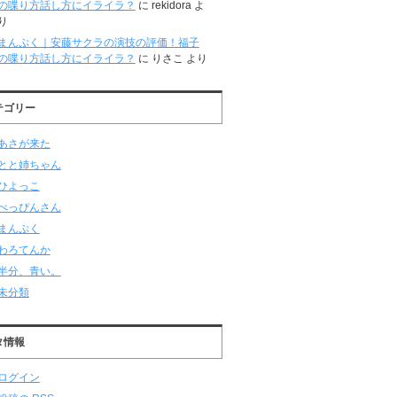
の喋り方話し方にイライラ？
に
rekidora
よ
り
まんぷく｜安藤サクラの演技の評価！福子
の喋り方話し方にイライラ？
に
りさこ
より
テゴリー
あさが来た
とと姉ちゃん
ひよっこ
べっぴんさん
まんぷく
わろてんか
半分、青い。
未分類
タ情報
ログイン