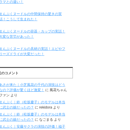
ラマとの違い！
まんぷくヌードルの中間保持の驚きの実
話！こうして生まれた！
まんぷくヌードルの容器・カップの実話！
大変な苦労があった！
まんぷくヌードルの具材の実話！エビやフ
リーズドライが大変だった！
近のコメント
あさが来た｜小芝風花の千代の演技はどう
なの？評価が驚くほど激変！
に
風花ちゃん
ファン
より
まんぷく｜鈴（松坂慶子）のモデルは本当
に武士の娘だったの？
に
rekidora
より
まんぷく｜鈴（松坂慶子）のモデルは本当
に武士の娘だったの？
に
なごまる
より
まんぷく｜安藤サクラの演技の評価！福子