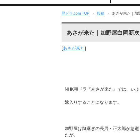
歴ドラ.com TOP
投稿
あさが来た｜加
あさが来た｜加野屋白岡新次
[
あさが来た
]
NHK朝ドラ『あさが来た』では、い
嫁入りすることになります。
加野屋は跡継ぎの長男・正太郎が急逝
たが、