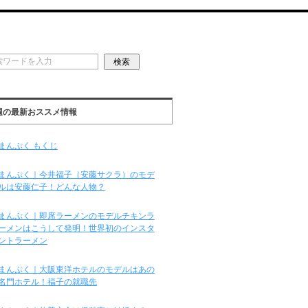
週の最新おススメ情報
まんぷく もくじ
まんぷく｜今井福子（安藤サクラ）のモデ
ルは安藤仁子！どんな人物？
まんぷく｜即席ラーメンのモデルチキンラ
ーメンはこうして発明！世界初のインスタ
ントラーメン
まんぷく｜大阪東洋ホテルのモデルはあの
名門ホテル！福子の就職先