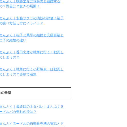
まんぷく｜牧善之介は保科恵と結婚する
の？野呂は？驚きの展開！
まんぷく｜安藤サクラの演技の評価！福子
の喋り方話し方にイライラ？
まんぷく｜福子と萬平の結婚と安藤百福と
仁子の結婚の違い
まんぷく｜香田忠彦が戦争に行く！戦死し
てしまうの？
まんぷく｜戦争に行く小野塚真一は戦死し
てしまうの？赤紙で召集
近の投稿
まんぷく｜最終回のネタバレ！まんぷくヌ
ードルバカ売れの後は？
まんぷくヌードルの自動販売機の実話とド