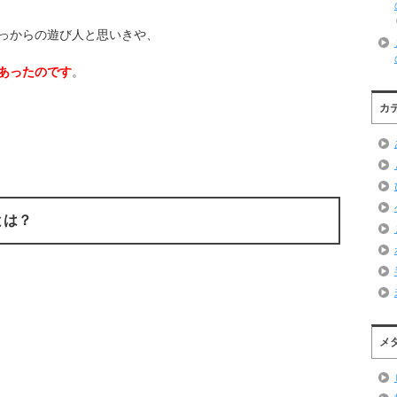
っからの遊び人と思いきや、
あったのです
。
カ
とは？
メ