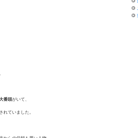
。
大番頭
がいて、
されていました。
吉からの信頼も厚い人物。