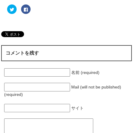
ク
F
リ
a
ッ
c
ク
e
し
b
て
o
T
o
w
k
i
で
t
共
t
有
e
す
r
る
コメントを残す
で
に
共
は
有
ク
(
リ
新
ッ
し
ク
名前 (required)
い
し
ウ
て
ィ
く
ン
だ
Mail (will not be published)
ド
さ
ウ
い
(required)
で
(
開
新
き
し
ま
い
サイト
す
ウ
)
ィ
ン
ド
ウ
で
開