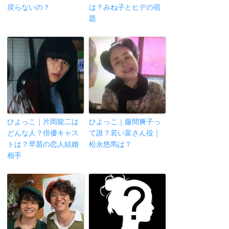
戻らないの？
は？みね子とヒデの宿
題
ひよっこ｜片岡龍二は
ひよっこ｜藤間爽子っ
どんな人？俳優キャス
て誰？若い富さん役｜
トは？早苗の恋人結婚
松永悠馬は？
相手