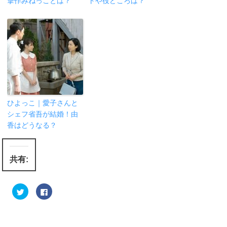
撃作みねっことは？
トや役どころは？
ひよっこ｜愛子さんと
シェフ省吾が結婚！由
香はどうなる？
共有:
ク
F
リ
a
ッ
c
ク
e
し
b
て
o
T
o