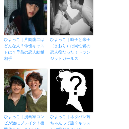
ひよっこ｜片岡龍二は
ひよっこ｜時子と米子
どんな人？俳優キャス
（さおり）は同性愛の
トは？早苗の恋人結婚
恋人役だった！トラン
相手
ジットガールズ
ひよっこ｜漫画家コン
ひよっこ｜ネタバレ茜
ビが遂にブレイク！衝
ちゃんって誰？キャス