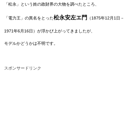
「松永」という姓の政財界の大物を調べたところ、
松永安左エ門
「電力王」の異名をとった
（
1875
年
12
月
1
日－
1971
年
6
月
16
日）が浮かび上がってきましたが、
モデルかどうかは不明です。
スポンサードリンク