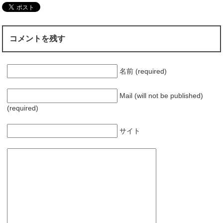
w
k
i
で
t
共
t
有
e
す
r
る
コメントを残す
で
に
共
は
有
ク
(
リ
新
ッ
し
ク
名前 (required)
い
し
ウ
て
ィ
く
ン
だ
Mail (will not be published)
ド
さ
ウ
い
(required)
で
(
開
新
き
し
ま
い
サイト
す
ウ
)
ィ
ン
ド
ウ
で
開
き
ま
す
)