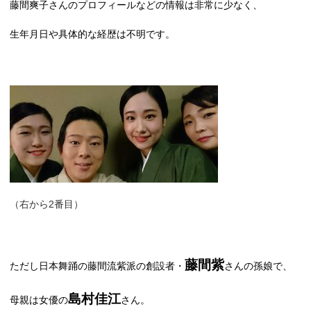
藤間爽子さんのプロフィールなどの情報は非常に少なく、
生年月日や具体的な経歴は不明です。
（右から2番目）
藤間紫
ただし日本舞踊の藤間流紫派の創設者・
さんの孫娘で、
島村佳江
母親は女優の
さん。