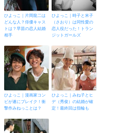
ひよっこ｜片岡龍二は
ひよっこ｜時子と米子
どんな人？俳優キャス
（さおり）は同性愛の
トは？早苗の恋人結婚
恋人役だった！トラン
相手
ジットガールズ
ひよっこ｜漫画家コン
ひよっこ｜みね子とヒ
ビが遂にブレイク！衝
デ（秀俊）の結婚が確
撃作みねっことは？
定！最終回は指輪も