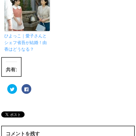
ひよっこ｜愛子さんと
シェフ省吾が結婚！由
香はどうなる？
共有:
ク
F
リ
a
ッ
c
ク
e
し
b
て
o
T
o
w
k
i
で
t
共
t
有
e
す
r
る
コメントを残す
で
に