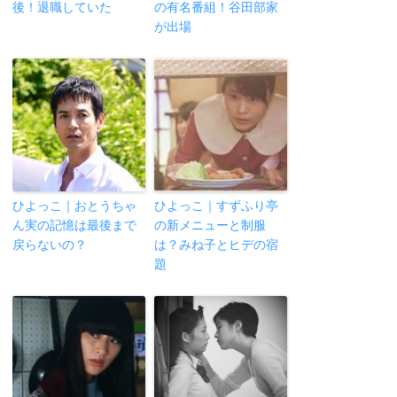
後！退職していた
の有名番組！谷田部家
が出場
ひよっこ｜おとうちゃ
ひよっこ｜すずふり亭
ん実の記憶は最後まで
の新メニューと制服
戻らないの？
は？みね子とヒデの宿
題