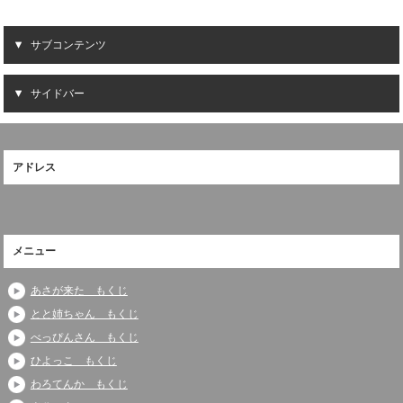
サブコンテンツ
サイドバー
アドレス
メニュー
あさが来た もくじ
とと姉ちゃん もくじ
べっぴんさん もくじ
ひよっこ もくじ
わろてんか もくじ