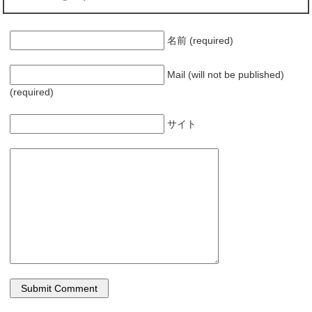
共
は
有
ク
(
リ
新
ッ
し
ク
名前 (required)
い
し
ウ
て
ィ
く
ン
だ
Mail (will not be published)
ド
さ
ウ
い
(required)
で
(
開
新
き
し
ま
い
サイト
す
ウ
)
ィ
ン
ド
ウ
で
開
き
ま
す
)