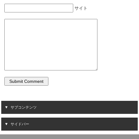
開
新
き
し
ま
い
サイト
す
ウ
)
ィ
ン
ド
ウ
で
開
き
ま
す
)
サブコンテンツ
サイドバー