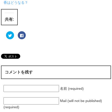
香はどうなる？
共有:
ク
F
リ
a
ッ
c
ク
e
し
b
て
o
T
o
w
k
i
で
t
共
t
有
e
す
r
る
コメントを残す
で
に
共
は
有
ク
(
リ
新
ッ
し
ク
名前 (required)
い
し
ウ
て
ィ
く
ン
だ
Mail (will not be published)
ド
さ
ウ
い
(required)
で
(