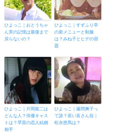
ひよっこ｜おとうちゃ
ひよっこ｜すずふり亭
ん実の記憶は最後まで
の新メニューと制服
戻らないの？
は？みね子とヒデの宿
題
ひよっこ｜片岡龍二は
ひよっこ｜藤間爽子っ
どんな人？俳優キャス
て誰？若い富さん役｜
トは？早苗の恋人結婚
松永悠馬は？
相手