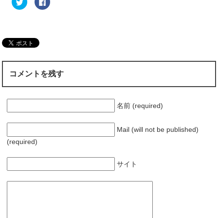
ク
F
リ
a
ッ
c
ク
e
し
b
て
o
T
o
w
k
i
で
t
共
t
有
e
す
r
る
コメントを残す
で
に
共
は
有
ク
(
リ
新
ッ
し
ク
名前 (required)
い
し
ウ
て
ィ
く
ン
だ
Mail (will not be published)
ド
さ
ウ
い
(required)
で
(
開
新
き
し
ま
い
サイト
す
ウ
)
ィ
ン
ド
ウ
で
開
き
ま