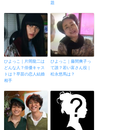
題
ひよっこ｜片岡龍二は
ひよっこ｜藤間爽子っ
どんな人？俳優キャス
て誰？若い富さん役｜
トは？早苗の恋人結婚
松永悠馬は？
相手