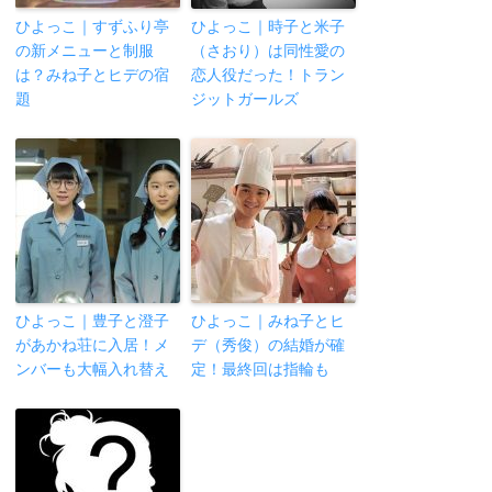
ひよっこ｜すずふり亭
ひよっこ｜時子と米子
の新メニューと制服
（さおり）は同性愛の
は？みね子とヒデの宿
恋人役だった！トラン
題
ジットガールズ
ひよっこ｜豊子と澄子
ひよっこ｜みね子とヒ
があかね荘に入居！メ
デ（秀俊）の結婚が確
ンバーも大幅入れ替え
定！最終回は指輪も