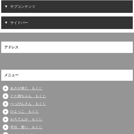
サブコンテンツ
サイドバー
アドレス
メニュー
あさが来た もくじ
とと姉ちゃん もくじ
べっぴんさん もくじ
ひよっこ もくじ
わろてんか もくじ
半分、青い もくじ