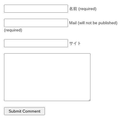
(
リ
新
ッ
し
ク
名前 (required)
い
し
ウ
て
ィ
く
ン
だ
Mail (will not be published)
ド
さ
ウ
い
(required)
で
(
開
新
き
し
ま
い
サイト
す
ウ
)
ィ
ン
ド
ウ
で
開
き
ま
す
)