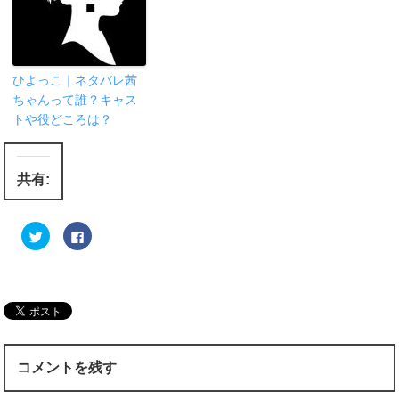
ひよっこ｜ネタバレ茜
ちゃんって誰？キャス
トや役どころは？
共有:
ク
F
リ
a
ッ
c
ク
e
し
b
て
o
T
o
w
k
i
で
t
共
t
有
e
す
r
る
コメントを残す
で
に
共
は
有
ク