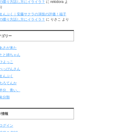
の喋り方話し方にイライラ？
に
rekidora
よ
り
まんぷく｜安藤サクラの演技の評価！福子
の喋り方話し方にイライラ？
に
りさこ
より
テゴリー
あさが来た
とと姉ちゃん
ひよっこ
べっぴんさん
まんぷく
わろてんか
半分、青い。
未分類
タ情報
ログイン