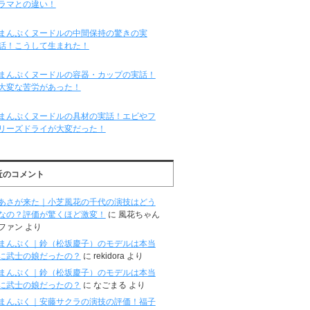
ラマとの違い！
まんぷくヌードルの中間保持の驚きの実
話！こうして生まれた！
まんぷくヌードルの容器・カップの実話！
大変な苦労があった！
まんぷくヌードルの具材の実話！エビやフ
リーズドライが大変だった！
近のコメント
あさが来た｜小芝風花の千代の演技はどう
なの？評価が驚くほど激変！
に
風花ちゃん
ファン
より
まんぷく｜鈴（松坂慶子）のモデルは本当
に武士の娘だったの？
に
rekidora
より
まんぷく｜鈴（松坂慶子）のモデルは本当
に武士の娘だったの？
に
なごまる
より
まんぷく｜安藤サクラの演技の評価！福子