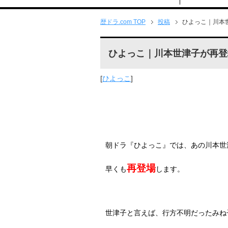
歴ドラ.com TOP
投稿
ひよっこ｜川本
ひよっこ｜川本世津子が再登
[
ひよっこ
]
朝ドラ『ひよっこ』では、あの川本世
再登場
早くも
します。
世津子と言えば、行方不明だったみね