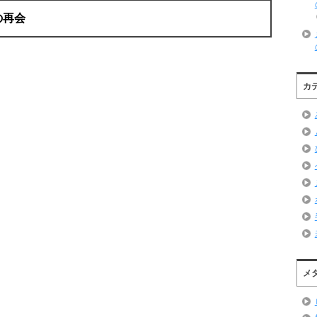
の再会
カ
メ