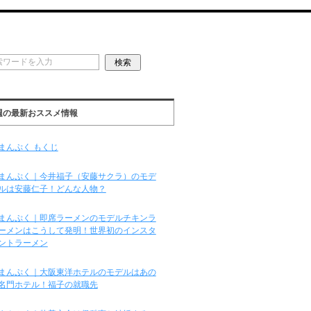
週の最新おススメ情報
まんぷく もくじ
まんぷく｜今井福子（安藤サクラ）のモデ
ルは安藤仁子！どんな人物？
まんぷく｜即席ラーメンのモデルチキンラ
ーメンはこうして発明！世界初のインスタ
ントラーメン
まんぷく｜大阪東洋ホテルのモデルはあの
名門ホテル！福子の就職先