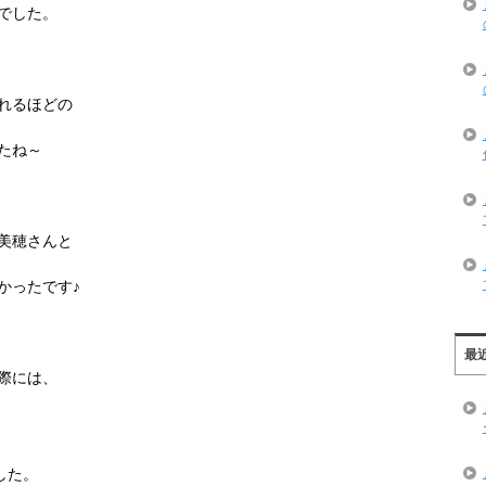
でした。
れるほどの
たね～
美穂さんと
かったです♪
最
際には、
した。