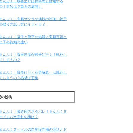
まんぷく｜牧善之介は保科恵と結婚する
の？野呂は？驚きの展開！
まんぷく｜安藤サクラの演技の評価！福子
の喋り方話し方にイライラ？
まんぷく｜福子と萬平の結婚と安藤百福と
仁子の結婚の違い
まんぷく｜香田忠彦が戦争に行く！戦死し
てしまうの？
まんぷく｜戦争に行く小野塚真一は戦死し
てしまうの？赤紙で召集
近の投稿
まんぷく｜最終回のネタバレ！まんぷくヌ
ードルバカ売れの後は？
まんぷくヌードルの自動販売機の実話とド