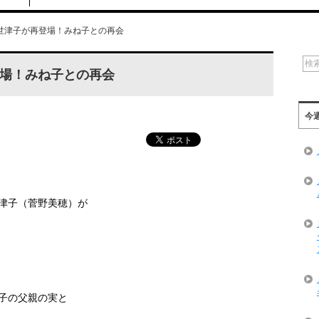
世津子が再登場！みね子との再会
場！みね子との再会
今
津子（菅野美穂）が
子の父親の実と