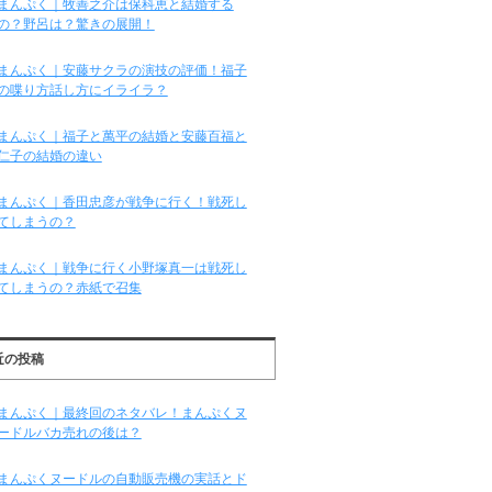
まんぷく｜牧善之介は保科恵と結婚する
の？野呂は？驚きの展開！
まんぷく｜安藤サクラの演技の評価！福子
の喋り方話し方にイライラ？
まんぷく｜福子と萬平の結婚と安藤百福と
仁子の結婚の違い
まんぷく｜香田忠彦が戦争に行く！戦死し
てしまうの？
まんぷく｜戦争に行く小野塚真一は戦死し
てしまうの？赤紙で召集
近の投稿
まんぷく｜最終回のネタバレ！まんぷくヌ
ードルバカ売れの後は？
まんぷくヌードルの自動販売機の実話とド