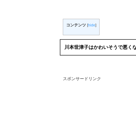
コンテンツ
[
hide
]
川本世津子はかわいそうで悪く
スポンサードリンク