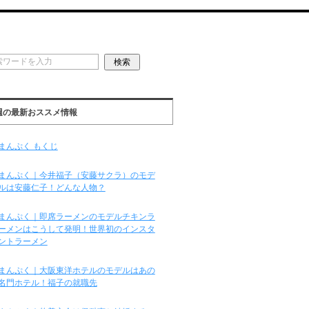
週の最新おススメ情報
まんぷく もくじ
まんぷく｜今井福子（安藤サクラ）のモデ
ルは安藤仁子！どんな人物？
まんぷく｜即席ラーメンのモデルチキンラ
ーメンはこうして発明！世界初のインスタ
ントラーメン
まんぷく｜大阪東洋ホテルのモデルはあの
名門ホテル！福子の就職先