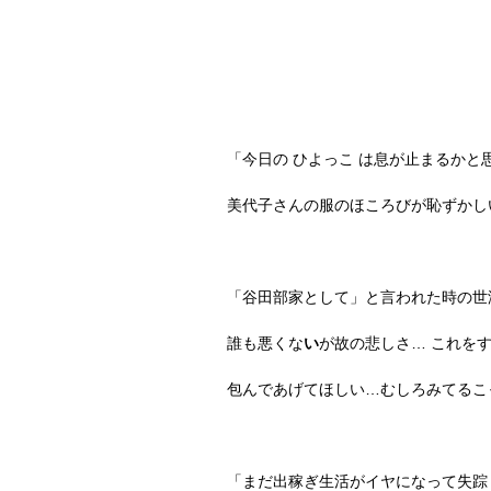
「今日の ひよっこ は息が止まるかと
美代子さんの服のほころびが恥ずかし
「谷田部家として」と言われた時の世
誰も悪くな
い
が故の悲しさ… これを
包んであげてほしい…むしろみてるこ
「まだ出稼ぎ生活がイヤになって失踪