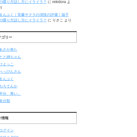
の喋り方話し方にイライラ？
に
rekidora
よ
り
まんぷく｜安藤サクラの演技の評価！福子
の喋り方話し方にイライラ？
に
りさこ
より
テゴリー
あさが来た
とと姉ちゃん
ひよっこ
べっぴんさん
まんぷく
わろてんか
半分、青い。
未分類
タ情報
ログイン