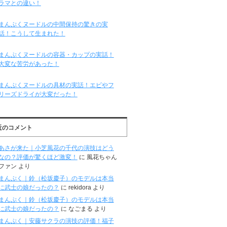
ラマとの違い！
まんぷくヌードルの中間保持の驚きの実
話！こうして生まれた！
まんぷくヌードルの容器・カップの実話！
大変な苦労があった！
まんぷくヌードルの具材の実話！エビやフ
リーズドライが大変だった！
近のコメント
あさが来た｜小芝風花の千代の演技はどう
なの？評価が驚くほど激変！
に
風花ちゃん
ファン
より
まんぷく｜鈴（松坂慶子）のモデルは本当
に武士の娘だったの？
に
rekidora
より
まんぷく｜鈴（松坂慶子）のモデルは本当
に武士の娘だったの？
に
なごまる
より
まんぷく｜安藤サクラの演技の評価！福子