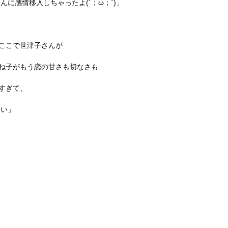
さんに感情移入しちゃったよ
(
´；ω；
`)
」
ここで世津子さんが
ね子がもう恋の甘さも切なさも
すぎて、
しい」