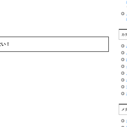
カ
ない！
メ