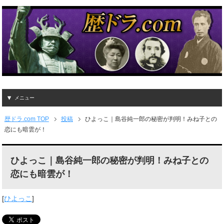
メニュー
歴ドラ.com TOP
投稿
ひよっこ｜島谷純一郎の秘密が判明！みね子との
恋にも暗雲が！
ひよっこ｜島谷純一郎の秘密が判明！みね子との
恋にも暗雲が！
[
ひよっこ
]