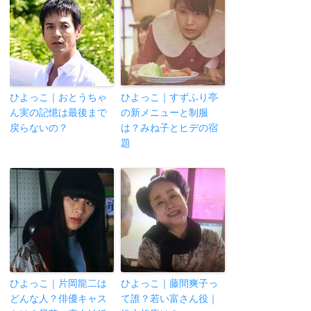
ひよっこ｜おとうちゃ
ひよっこ｜すずふり亭
ん実の記憶は最後まで
の新メニューと制服
戻らないの？
は？みね子とヒデの宿
題
ひよっこ｜片岡龍二は
ひよっこ｜藤間爽子っ
どんな人？俳優キャス
て誰？若い富さん役｜