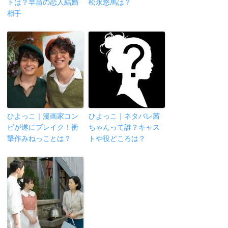
トは？早苗の恋人結婚
松永悠馬は？
相手
ひよっこ｜漫画家コン
ひよっこ｜ネタバレ茜
ビが遂にブレイク！衝
ちゃんって誰？キャス
撃作みねっことは？
トや役どころは？