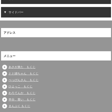
サイドバー
アドレス
メニュー
あさが来た もくじ
とと姉ちゃん もくじ
べっぴんさん もくじ
ひよっこ もくじ
わろてんか もくじ
半分、青い もくじ
まんぷく もくじ