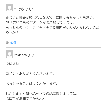
ィ
く
ン
だ
ド
さ
つばさ
より:
ウ
い
で
(
開
新
みね子と島谷が結ばれるなんて、面白くもおかしくも無い。
き
し
ま
い
NHKのいつものパターンかと辟易してしまう。
す
ウ
)
ィ
もっと別のハラハラドキドキする展開がかんがえられないのだ
ン
ド
ろうか！
ウ
で
開
返信
き
ま
す
)
rekidora
より:
つばさ様
コメントありがとうございます。
おっしゃることはよくわかります♪
しかしまぁ～NHKの朝ドラの恋に関しましては、
ほぼ予定調和ですからね～