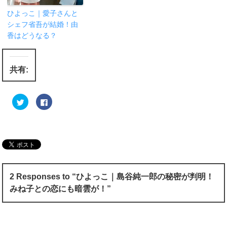
ひよっこ｜愛子さんと
シェフ省吾が結婚！由
香はどうなる？
共有:
ク
F
リ
a
ッ
c
ク
e
し
b
て
o
T
o
w
k
i
で
t
共
t
有
e
す
r
る
2 Responses to “ひよっこ｜島谷純一郎の秘密が判明！
で
に
共
は
みね子との恋にも暗雲が！”
有
ク
(
リ
新
ッ
し
ク
い
し
ウ
て