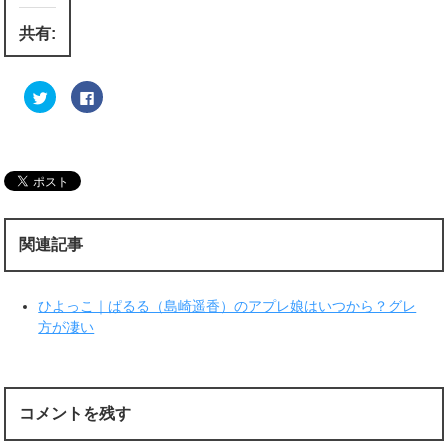
共有:
ク
F
リ
a
ッ
c
ク
e
し
b
て
o
T
o
w
k
i
で
t
共
t
有
e
す
r
る
関連記事
で
に
共
は
有
ク
(
リ
新
ッ
ひよっこ｜ぱるる（島崎遥香）のアプレ娘はいつから？グレ
し
ク
い
し
方が凄い
ウ
て
ィ
く
ン
だ
ド
さ
ウ
い
で
(
開
新
コメントを残す
き
し
ま
い
す
ウ