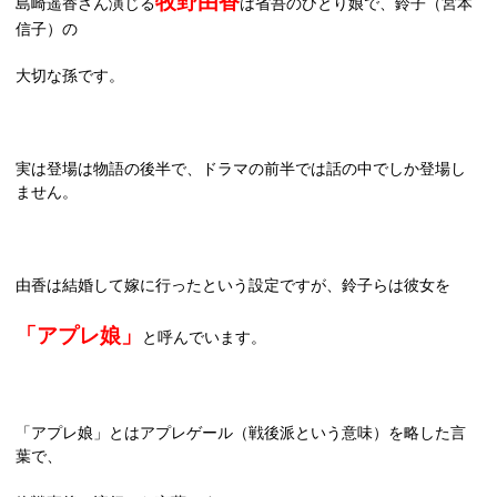
牧野由香
島崎遥香さん演じる
は省吾のひとり娘で、鈴子（宮本
信子）の
大切な孫です。
実は登場は物語の後半で、ドラマの前半では話の中でしか登場し
ません。
由香は結婚して嫁に行ったという設定ですが、鈴子らは彼女を
「アプレ娘」
と呼んでいます。
「アプレ娘」とはアプレゲール（戦後派という意味）を略した言
葉で、