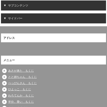
サブコンテンツ
サイドバー
アドレス
メニュー
あさが来た もくじ
とと姉ちゃん もくじ
べっぴんさん もくじ
ひよっこ もくじ
わろてんか もくじ
半分、青い もくじ