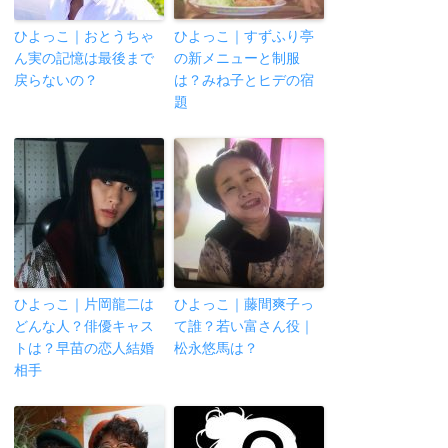
ひよっこ｜おとうちゃ
ひよっこ｜すずふり亭
ん実の記憶は最後まで
の新メニューと制服
戻らないの？
は？みね子とヒデの宿
題
ひよっこ｜片岡龍二は
ひよっこ｜藤間爽子っ
どんな人？俳優キャス
て誰？若い富さん役｜
トは？早苗の恋人結婚
松永悠馬は？
相手