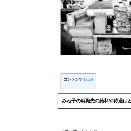
コンテンツ
[
hide
]
みね子の就職先の給料や待遇は
スポンサードリンク