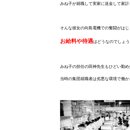
みね子が就職して実家に送金して家計
そんな彼女の向島電機での奮闘がはじ
お給料や待遇
はどうなのでしょう
みね子の担任の田神先生もひどい勤め
当時の集団就職者は劣悪な環境で働か