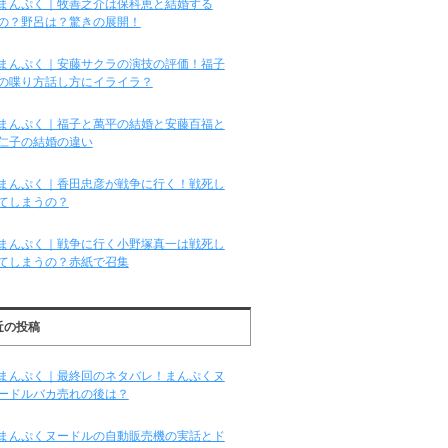
まんぷく｜牧善之介は保科恵と結婚する
の？野呂は？驚きの展開！
まんぷく｜安藤サクラの演技の評価！福子
の喋り方話し方にイライラ？
まんぷく｜福子と萬平の結婚と安藤百福と
仁子の結婚の違い
まんぷく｜香田忠彦が戦争に行く！戦死し
てしまうの？
まんぷく｜戦争に行く小野塚真一は戦死し
てしまうの？赤紙で召集
近の投稿
まんぷく｜最終回のネタバレ！まんぷくヌ
ードルバカ売れの後は？
まんぷくヌードルの自動販売機の実話とド