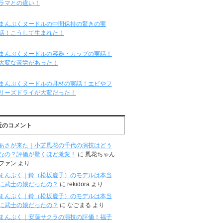
ラマとの違い！
まんぷくヌードルの中間保持の驚きの実
話！こうして生まれた！
まんぷくヌードルの容器・カップの実話！
大変な苦労があった！
まんぷくヌードルの具材の実話！エビやフ
リーズドライが大変だった！
近のコメント
あさが来た｜小芝風花の千代の演技はどう
なの？評価が驚くほど激変！
に
風花ちゃん
ファン
より
まんぷく｜鈴（松坂慶子）のモデルは本当
に武士の娘だったの？
に
rekidora
より
まんぷく｜鈴（松坂慶子）のモデルは本当
に武士の娘だったの？
に
なごまる
より
まんぷく｜安藤サクラの演技の評価！福子