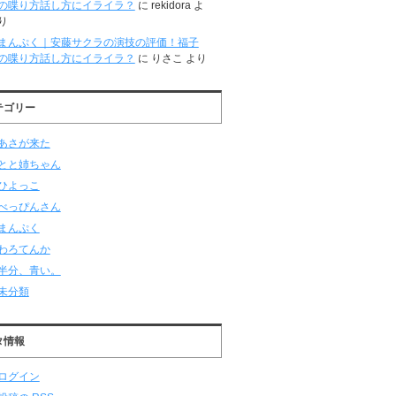
の喋り方話し方にイライラ？
に
rekidora
よ
り
まんぷく｜安藤サクラの演技の評価！福子
の喋り方話し方にイライラ？
に
りさこ
より
テゴリー
あさが来た
とと姉ちゃん
ひよっこ
べっぴんさん
まんぷく
わろてんか
半分、青い。
未分類
タ情報
ログイン