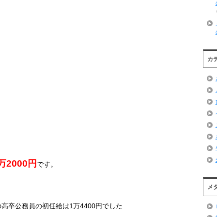
カ
万
2000
円
です。
メ
の高卒公務員の初任給は
1
万
4400
円でした