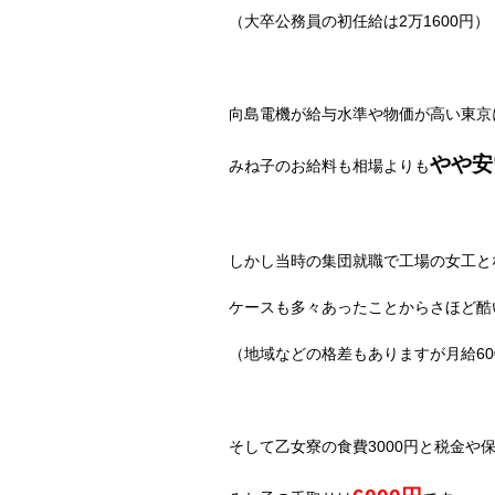
（大卒公務員の初任給は
2
万
1600
円）
向島電機が給与水準や物価が高い東京
やや安
みね子のお給料も相場よりも
しかし当時の集団就職で工場の女工と
ケースも多々あったことからさほど酷
（地域などの格差もありますが月給
60
そして乙女寮の食費
3000
円と税金や