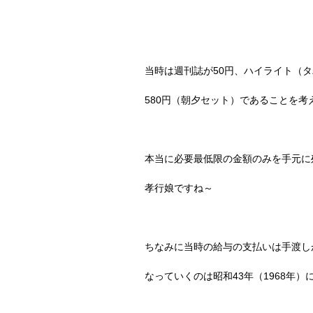
当時は週刊誌が
50
円、ハイライト（タ
580
円（朝夕セット）であることを考
本当に必要最低限の金額のみを手元に
孝行娘ですね～
ちなみに当時の給与の支払いは手渡し
なっていくのは昭和
43
年（
1968
年）