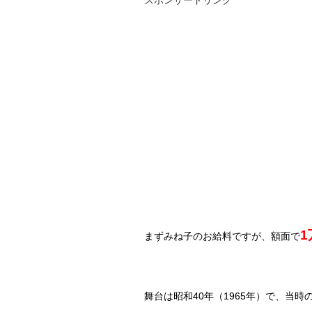
1
まずみね子のお給料ですが、額面で
舞台は昭和
40
年（
1965
年）で、当時