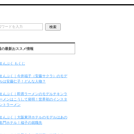
週の最新おススメ情報
まんぷく もくじ
まんぷく｜今井福子（安藤サクラ）のモデ
ルは安藤仁子！どんな人物？
まんぷく｜即席ラーメンのモデルチキンラ
ーメンはこうして発明！世界初のインスタ
ントラーメン
まんぷく｜大阪東洋ホテルのモデルはあの
名門ホテル！福子の就職先