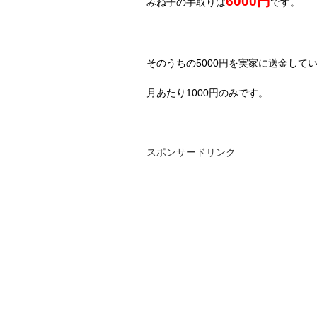
6000
円
みね子の手取りは
です。
そのうちの
5000
円を実家に送金して
月あたり
1000
円のみです。
スポンサードリンク