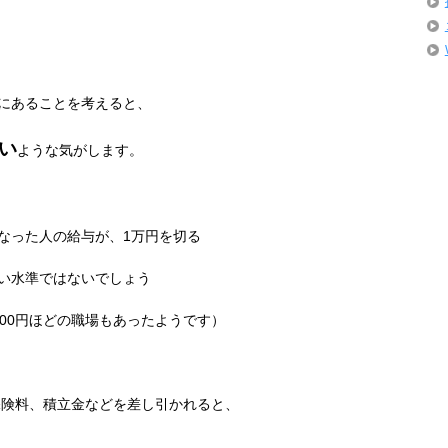
にあることを考えると、
い
ような気がします。
なった人の給与が、
1
万円を切る
い水準ではないでしょう
00
円ほどの職場もあったようです）
保険料、積立金などを差し引かれると、