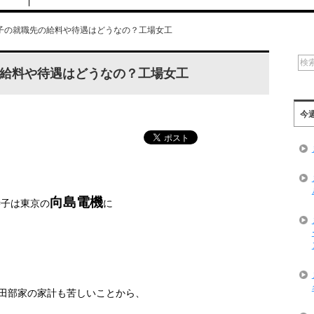
子の就職先の給料や待遇はどうなの？工場女工
給料や待遇はどうなの？工場女工
今
向島電機
時子は東京の
に
田部家の家計も苦しいことから、