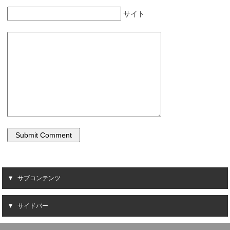
開
新
き
し
ま
い
サイト
す
ウ
)
ィ
ン
ド
ウ
で
開
き
ま
す
)
サブコンテンツ
サイドバー