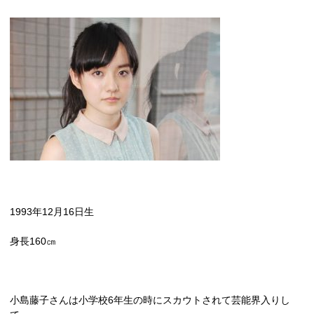
1993
年
12
月
16
日生
身長
160
㎝
小島藤子さんは小学校
6
年生の時にスカウトされて芸能界入りし