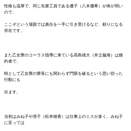
性格も温厚で、同じ先輩工員である優子（八木優希）が体が弱い
ので、
ここぞという場面では責任を一手に引き受けるなど、頼りになる
存在です。
また乙女寮のコーラス指導に来ている高島雄大（井之脇海）は婚
約者で、
時として乙女寮の寮長にも関わらず門限を破るという思い切った
行動にも
出ます。
当初はみね子や澄子（松本穂香）は仕事上のミスが多く、みね子
に至っては