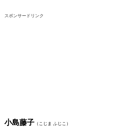
スポンサードリンク
小島藤子
（こじま ふじこ）