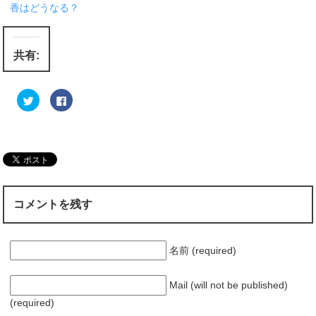
香はどうなる？
共有:
ク
F
リ
a
ッ
c
ク
e
し
b
て
o
T
o
w
k
i
で
t
共
t
有
e
す
r
る
コメントを残す
で
に
共
は
有
ク
(
リ
新
ッ
し
ク
名前 (required)
い
し
ウ
て
ィ
く
ン
だ
Mail (will not be published)
ド
さ
ウ
い
(required)
で
(