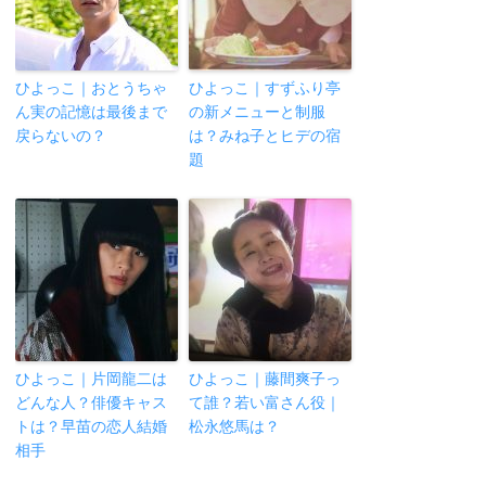
ひよっこ｜おとうちゃ
ひよっこ｜すずふり亭
ん実の記憶は最後まで
の新メニューと制服
戻らないの？
は？みね子とヒデの宿
題
ひよっこ｜片岡龍二は
ひよっこ｜藤間爽子っ
どんな人？俳優キャス
て誰？若い富さん役｜
トは？早苗の恋人結婚
松永悠馬は？
相手