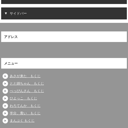
サイドバー
アドレス
メニュー
あさが来た もくじ
とと姉ちゃん もくじ
べっぴんさん もくじ
ひよっこ もくじ
わろてんか もくじ
半分、青い もくじ
まんぷく もくじ