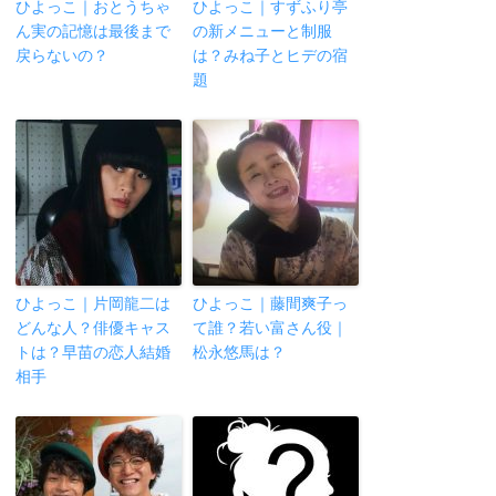
ひよっこ｜おとうちゃ
ひよっこ｜すずふり亭
ん実の記憶は最後まで
の新メニューと制服
戻らないの？
は？みね子とヒデの宿
題
ひよっこ｜片岡龍二は
ひよっこ｜藤間爽子っ
どんな人？俳優キャス
て誰？若い富さん役｜
トは？早苗の恋人結婚
松永悠馬は？
相手