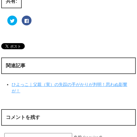
共有:
ク
F
リ
a
ッ
c
ク
e
し
b
て
o
T
o
w
k
i
で
t
共
t
有
e
す
r
る
関連記事
で
に
共
は
有
ク
(
リ
新
ッ
ひよっこ｜父親（実）の失踪の手がかりが判明！思わぬ影響
し
ク
い
し
が！
ウ
て
ィ
く
ン
だ
ド
さ
ウ
い
で
(
開
新
コメントを残す
き
し
ま
い
す
ウ
)
ィ
ン
ド