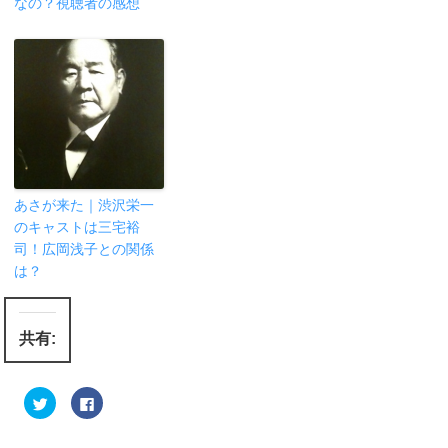
なの？視聴者の感想
あさが来た｜渋沢栄一
のキャストは三宅裕
司！広岡浅子との関係
は？
共有:
ク
F
リ
a
ッ
c
ク
e
し
b