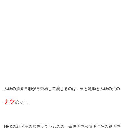
ふゆの清原果耶が再登場して演じるのは、何と亀助とふゆの娘の
ナツ
役です。
NHKの朝ドラの歴史は長いものの、母親役で出演後にその娘役で