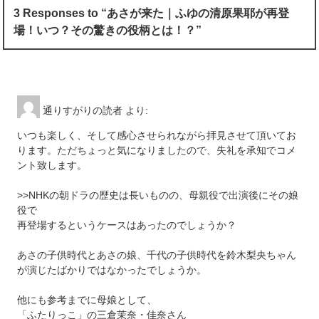
3 Responses to “あさが来た｜ふゆの清原果耶が再登
場！いつ？その驚きの役柄とは！？”
通りすがりの読者
より:
いつも楽しく、そして感心させられながら拝見させて頂いてお
ります。ただちょっと気になりましたので、失礼を承知でコメ
ント致します。
>>NHKの朝ドラの歴史は長いものの、母親役で出演後にその娘
役で
再登場するというケースはあったのでしょうか？
あさの子供時代とあさの娘、千代の子供時代を鈴木梨央ちゃん
が演じたばかりではなかったでしょうか。
他にも参考までに母娘として、
「ふたりっこ」の三倉茉奈・佳奈さん