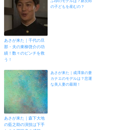
ふゆのモデルは？新次郎
の子どもを産むの？
あさが来た｜千代の旦
那・夫の東柳啓介の功
績！数々のピンチを救
う！
あさが来た｜成澤泉の妻
カナエのモデルは？悲運
な美人妻の最期！
あさが来た｜森下大地
の藍之助の演技は下手