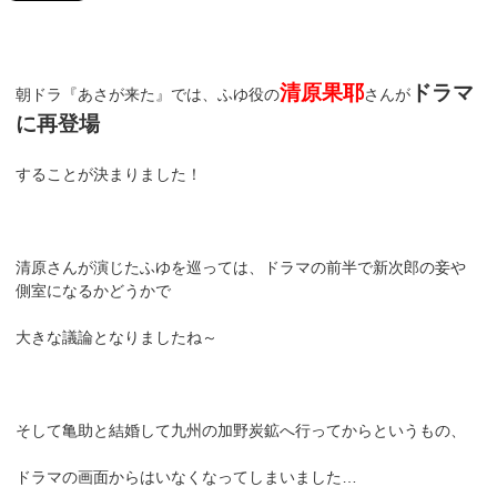
清原果耶
ドラマ
朝ドラ『あさが来た』では、ふゆ役の
さんが
に再登場
することが決まりました！
清原さんが演じたふゆを巡っては、ドラマの前半で新次郎の妾や
側室になるかどうかで
大きな議論となりましたね～
そして亀助と結婚して九州の加野炭鉱へ行ってからというもの、
ドラマの画面からはいなくなってしまいました…