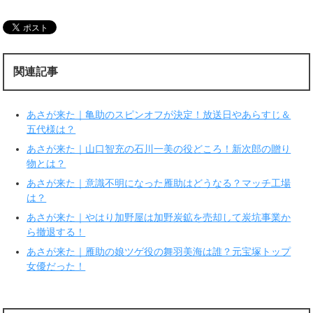
て
o
T
o
w
k
i
で
t
共
t
有
e
す
r
る
関連記事
で
に
共
は
有
ク
(
リ
新
ッ
あさが来た｜亀助のスピンオフが決定！放送日やあらすじ＆
し
ク
い
し
五代様は？
ウ
て
ィ
く
あさが来た｜山口智充の石川一美の役どころ！新次郎の贈り
ン
だ
ド
さ
物とは？
ウ
い
で
(
あさが来た｜意識不明になった雁助はどうなる？マッチ工場
開
新
き
し
は？
ま
い
す
ウ
あさが来た｜やはり加野屋は加野炭鉱を売却して炭坑事業か
)
ィ
ン
ら撤退する！
ド
ウ
で
あさが来た｜雁助の娘ツゲ役の舞羽美海は誰？元宝塚トップ
開
女優だった！
き
ま
す
)