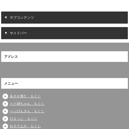
サブコンテンツ
サイドバー
アドレス
メニュー
あさが来た もくじ
とと姉ちゃん もくじ
べっぴんさん もくじ
ひよっこ もくじ
わろてんか もくじ