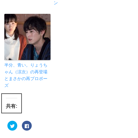
ン
半分、青い。りょうち
ゃん（涼次）の再登場
とまさかの再プロポー
ズ
共有:
ク
F
リ
a
ッ
c
ク
e