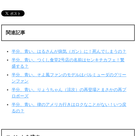
し
b
て
o
T
o
w
k
i
で
t
共
t
有
e
す
r
る
関連記事
で
に
共
は
有
ク
(
リ
新
ッ
半分、青い。はるさんが病気（ガン）に！死んでしまうの？
し
ク
い
し
ウ
て
半分、青い。つくし食堂2号店の名前はセンキチカフェ！繁
ィ
く
盛する？
ン
だ
ド
さ
ウ
い
半分、青い。そよ風ファンのモデルはバルミューダのグリー
で
(
ンファン
開
新
き
し
ま
い
半分、青い。りょうちゃん（涼次）の再登場とまさかの再プ
す
ウ
ロポーズ
)
ィ
ン
ド
半分、青い。律のアメリカ行きはロクなことがない！いつ戻
ウ
で
るの？
開
き
ま
す
)