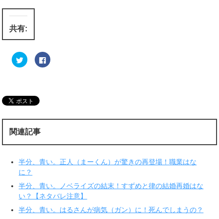
共有:
ク
F
リ
a
ッ
c
ク
e
し
b
て
o
T
o
w
k
i
で
t
共
t
有
e
す
r
る
関連記事
で
に
共
は
有
ク
(
リ
新
ッ
半分、青い。正人（まーくん）が驚きの再登場！職業はな
し
ク
い
し
に？
ウ
て
ィ
く
半分、青い。ノベライズの結末！すずめと律の結婚再婚はな
ン
だ
ド
さ
い？【ネタバレ注意】
ウ
い
で
(
半分、青い。はるさんが病気（ガン）に！死んでしまうの？
開
新
き
し