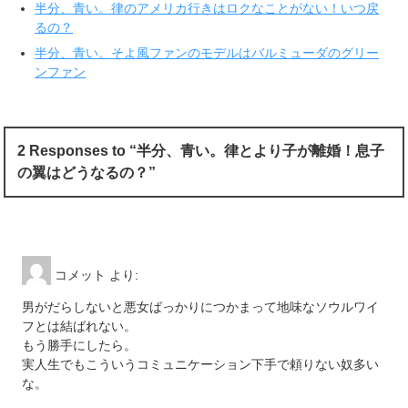
ま
い
半分、青い。律のアメリカ行きはロクなことがない！いつ戻
す
ウ
るの？
)
ィ
ン
ド
半分、青い。そよ風ファンのモデルはバルミューダのグリー
ウ
で
ンファン
開
き
ま
す
)
2 Responses to “半分、青い。律とより子が離婚！息子
の翼はどうなるの？”
コメット
より:
男がだらしないと悪女ばっかりにつかまって地味なソウルワイ
フとは結ばれない。
もう勝手にしたら。
実人生でもこういうコミュニケーション下手で頼りない奴多い
な。