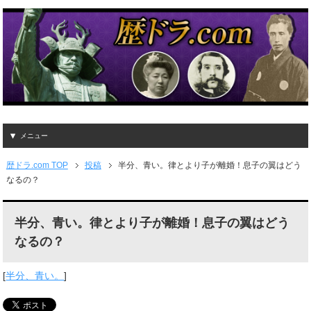
メニュー
歴ドラ.com TOP
投稿
半分、青い。律とより子が離婚！息子の翼はどう
なるの？
半分、青い。律とより子が離婚！息子の翼はどう
なるの？
[
半分、青い。
]