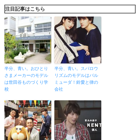
注目記事はこちら
半分、青い。おひとり
半分、青い。スパロウ
さまメーカーのモデル
リズムのモデルはバル
は世田谷ものづくり学
ミューダ！鈴愛と律の
校
会社