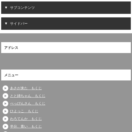
サブコンテンツ
サイドバー
アドレス
メニュー
あさが来た もくじ
とと姉ちゃん もくじ
べっぴんさん もくじ
ひよっこ もくじ
わろてんか もくじ
半分、青い もくじ