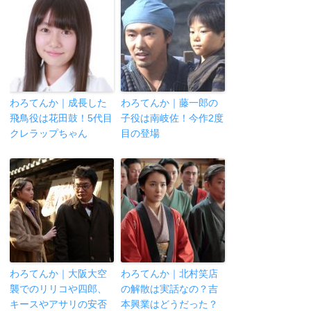
わろてんか｜成長した
わろてんか｜藤一郎の
飛鳥役は花田鼓！5代目
子役は南岐佐！今作2度
クレラップちゃん
目の登場
わろてんか｜大阪大空
わろてんか｜北村笑店
襲でのリリコや四郎、
の解散は実話なの？吉
キースやアサリの安否
本興業はどうだった？