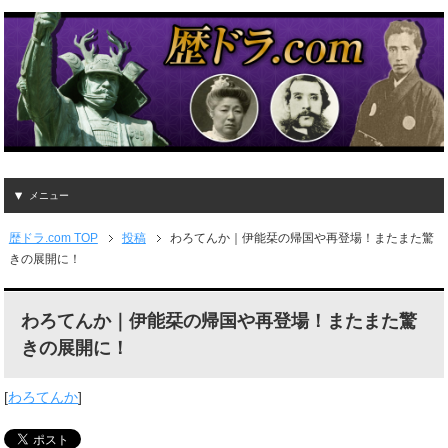
メニュー
歴ドラ.com TOP
投稿
わろてんか｜伊能栞の帰国や再登場！またまた驚
きの展開に！
わろてんか｜伊能栞の帰国や再登場！またまた驚
きの展開に！
[
わろてんか
]