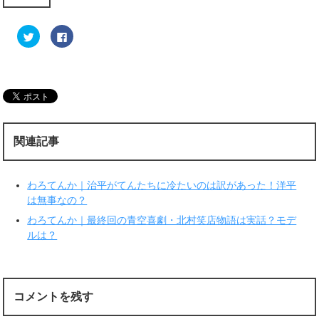
ク
F
リ
a
ッ
c
ク
e
し
b
て
o
T
o
w
k
i
で
t
共
t
有
e
す
r
る
関連記事
で
に
共
は
有
ク
(
リ
新
ッ
わろてんか｜治平がてんたちに冷たいのは訳があった！洋平
し
ク
い
し
は無事なの？
ウ
て
ィ
く
わろてんか｜最終回の青空喜劇・北村笑店物語は実話？モデ
ン
だ
ド
さ
ルは？
ウ
い
で
(
開
新
き
し
ま
い
す
ウ
)
ィ
コメントを残す
ン
ド
ウ