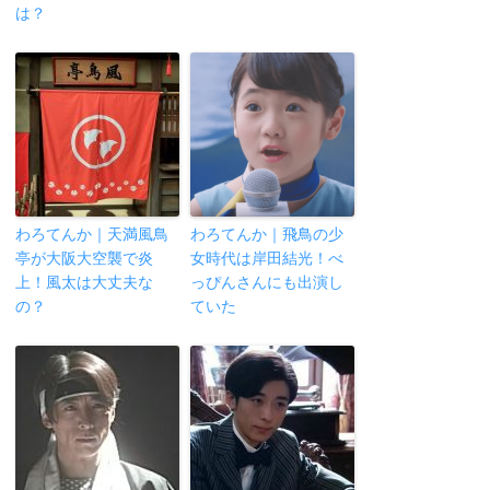
は？
わろてんか｜天満風鳥
わろてんか｜飛鳥の少
亭が大阪大空襲で炎
女時代は岸田結光！べ
上！風太は大丈夫な
っぴんさんにも出演し
の？
ていた