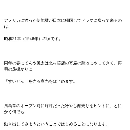
アメリカに渡った伊能栞が日本に帰国してドラマに戻って来るの
は、
昭和
21
年（
1946
年）の頃です。
同年の春にてんや風太は北村笑店の寄席の跡地にやってきて、再
興の足掛かりに
「すいとん」を売る商売をはじめます。
風鳥亭のオープン時に好評だった冷やし飴売りをヒントに、とに
かく何でも
動き出してみようということではじめることになります。