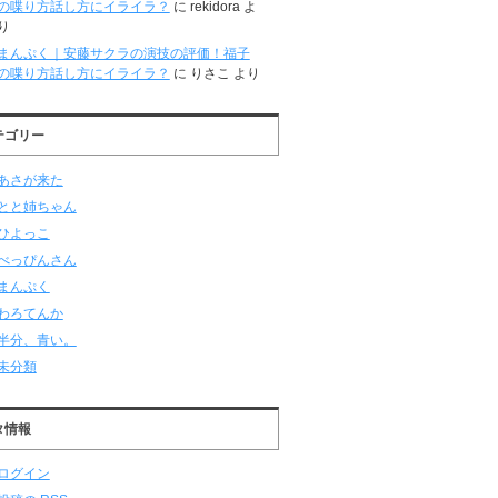
の喋り方話し方にイライラ？
に
rekidora
よ
り
まんぷく｜安藤サクラの演技の評価！福子
の喋り方話し方にイライラ？
に
りさこ
より
テゴリー
あさが来た
とと姉ちゃん
ひよっこ
べっぴんさん
まんぷく
わろてんか
半分、青い。
未分類
タ情報
ログイン