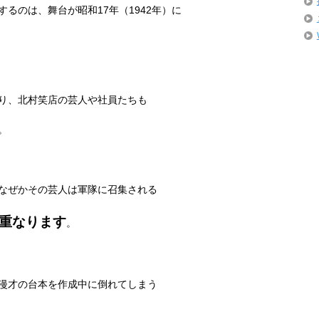
するのは、舞台が昭和
17
年（
1942
年）に
り、北村笑店の芸人や社員たちも
。
なぜかその芸人は軍隊に召集される
重なります
。
漫才の台本を作成中に倒れてしまう