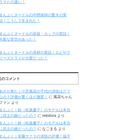
ラマとの違い！
まんぷくヌードルの中間保持の驚きの実
話！こうして生まれた！
まんぷくヌードルの容器・カップの実話！
大変な苦労があった！
まんぷくヌードルの具材の実話！エビやフ
リーズドライが大変だった！
近のコメント
あさが来た｜小芝風花の千代の演技はどう
なの？評価が驚くほど激変！
に
風花ちゃん
ファン
より
まんぷく｜鈴（松坂慶子）のモデルは本当
に武士の娘だったの？
に
rekidora
より
まんぷく｜鈴（松坂慶子）のモデルは本当
に武士の娘だったの？
に
なごまる
より
まんぷく｜安藤サクラの演技の評価！福子