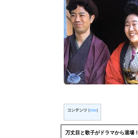
コンテンツ
[
hide
]
万丈目と歌子がドラマから退場