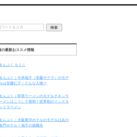
週の最新おススメ情報
まんぷく もくじ
まんぷく｜今井福子（安藤サクラ）のモデ
ルは安藤仁子！どんな人物？
まんぷく｜即席ラーメンのモデルチキンラ
ーメンはこうして発明！世界初のインスタ
ントラーメン
まんぷく｜大阪東洋ホテルのモデルはあの
名門ホテル！福子の就職先