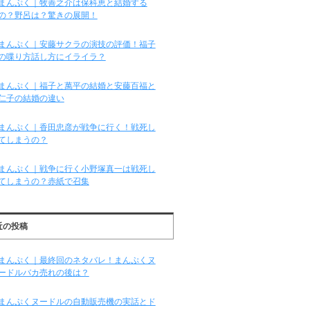
まんぷく｜牧善之介は保科恵と結婚する
の？野呂は？驚きの展開！
まんぷく｜安藤サクラの演技の評価！福子
の喋り方話し方にイライラ？
まんぷく｜福子と萬平の結婚と安藤百福と
仁子の結婚の違い
まんぷく｜香田忠彦が戦争に行く！戦死し
てしまうの？
まんぷく｜戦争に行く小野塚真一は戦死し
てしまうの？赤紙で召集
近の投稿
まんぷく｜最終回のネタバレ！まんぷくヌ
ードルバカ売れの後は？
まんぷくヌードルの自動販売機の実話とド