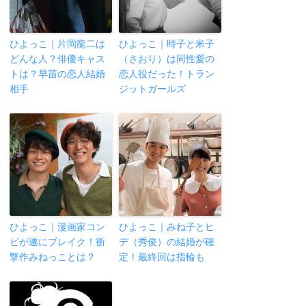
ひよっこ｜片岡龍二は
ひよっこ｜時子と米子
どんな人？俳優キャス
（さおり）は同性愛の
トは？早苗の恋人結婚
恋人役だった！トラン
相手
ジットガールズ
ひよっこ｜漫画家コン
ひよっこ｜みね子とヒ
ビが遂にブレイク！衝
デ（秀俊）の結婚が確
撃作みねっことは？
定！最終回は指輪も