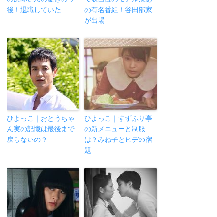
後！退職していた
の有名番組！谷田部家
が出場
ひよっこ｜おとうちゃ
ひよっこ｜すずふり亭
ん実の記憶は最後まで
の新メニューと制服
戻らないの？
は？みね子とヒデの宿
題