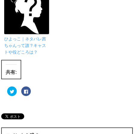
ひよっこ｜ネタバレ茜
ちゃんって誰？キャス
トや役どころは？
共有:
ク
F
リ
a
ッ
c
ク
e
し
b
て
o
T
o
w
k
i
で
t
共
t
有
e
す
r
る