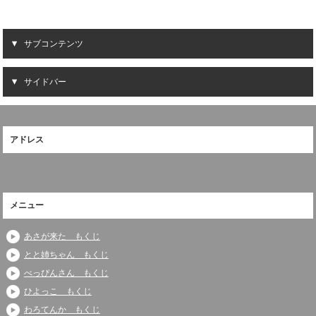
サブコンテンツ
サイドバー
アドレス
メニュー
あさが来た もくじ
とと姉ちゃん もくじ
べっぴんさん もくじ
ひよっこ もくじ
わろてんか もくじ