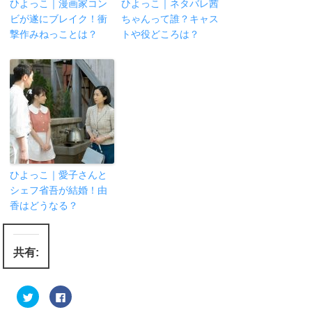
ひよっこ｜漫画家コン
ひよっこ｜ネタバレ茜
ビが遂にブレイク！衝
ちゃんって誰？キャス
撃作みねっことは？
トや役どころは？
ひよっこ｜愛子さんと
シェフ省吾が結婚！由
香はどうなる？
共有:
ク
F
リ
a
ッ
c