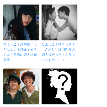
ひよっこ｜片岡龍二は
ひよっこ｜時子と米子
どんな人？俳優キャス
（さおり）は同性愛の
トは？早苗の恋人結婚
恋人役だった！トラン
相手
ジットガールズ