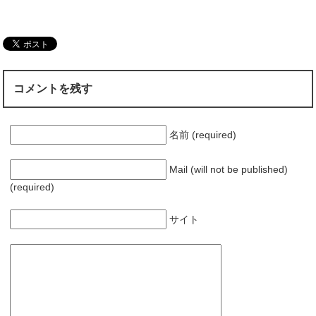
ク
e
し
b
て
o
T
o
w
k
i
で
t
共
t
有
e
す
r
る
コメントを残す
で
に
共
は
有
ク
(
リ
新
ッ
し
ク
名前 (required)
い
し
ウ
て
ィ
く
ン
だ
Mail (will not be published)
ド
さ
ウ
い
(required)
で
(
開
新
き
し
ま
い
サイト
す
ウ
)
ィ
ン
ド
ウ
で
開
き
ま
す
)