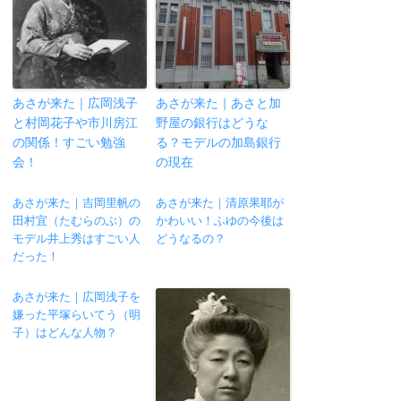
あさが来た｜広岡浅子
あさが来た｜あさと加
と村岡花子や市川房江
野屋の銀行はどうな
の関係！すごい勉強
る？モデルの加島銀行
会！
の現在
あさが来た｜吉岡里帆の
あさが来た｜清原果耶が
田村宜（たむらのぶ）の
かわいい！ふゆの今後は
モデル井上秀はすごい人
どうなるの？
だった！
あさが来た｜広岡浅子を
嫌った平塚らいてう（明
子）はどんな人物？