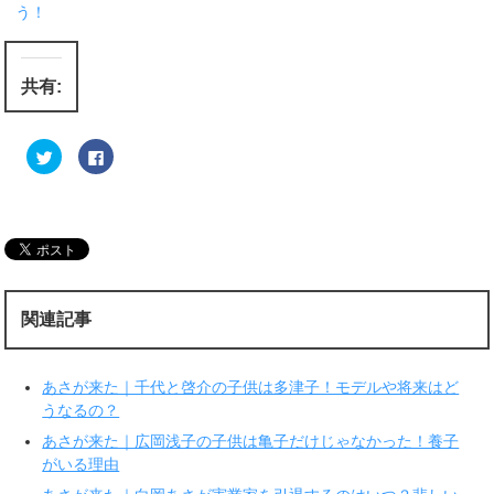
う！
共有:
ク
F
リ
a
ッ
c
ク
e
し
b
て
o
T
o
w
k
i
で
t
共
t
有
e
す
r
る
関連記事
で
に
共
は
有
ク
(
リ
新
ッ
あさが来た｜千代と啓介の子供は多津子！モデルや将来はど
し
ク
い
し
うなるの？
ウ
て
ィ
く
あさが来た｜広岡浅子の子供は亀子だけじゃなかった！養子
ン
だ
ド
さ
がいる理由
ウ
い
で
(