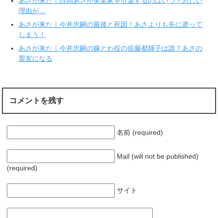
あさが来た｜白岡あさが実業家を引退するのはいつ？悲しい
開
新
き
し
理由が…
ま
い
す
ウ
あさが来た｜今井忠嗣の最後と死因！あさよりも先に逝って
)
ィ
ン
しまう！
ド
ウ
で
あさが来た｜今井忠嗣の嫁とわ役の佐藤都輝子は誰？あさの
開
盟友になる
き
ま
す
)
コメントを残す
名前 (required)
Mail (will not be published)
(required)
サイト