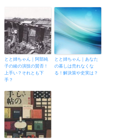
とと姉ちゃん｜阿部純
とと姉ちゃん｜あなた
子の綾の演技の賛否！
の暮しは売れなくな
上手い？それとも下
る！解決策や史実は？
手？