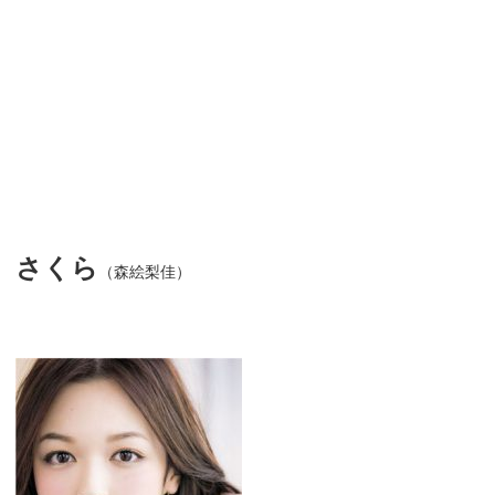
さくら
（森絵梨佳）