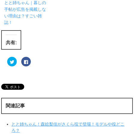
とと姉ちゃん｜暮しの
手帖が広告を掲載しな
い理由は？すごい雑
誌！
共有:
ク
F
リ
a
ッ
c
ク
e
し
b
て
o
T
o
w
k
i
で
t
共
t
有
e
す
r
る
関連記事
で
に
共
は
有
ク
(
リ
新
ッ
とと姉ちゃん！森絵梨佳がさくら役で登場！モデルや役どこ
し
ク
い
し
ろ？
ウ
て