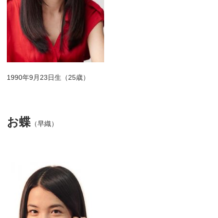
1990年9月23日生（25歳）
お蝶
（早織）