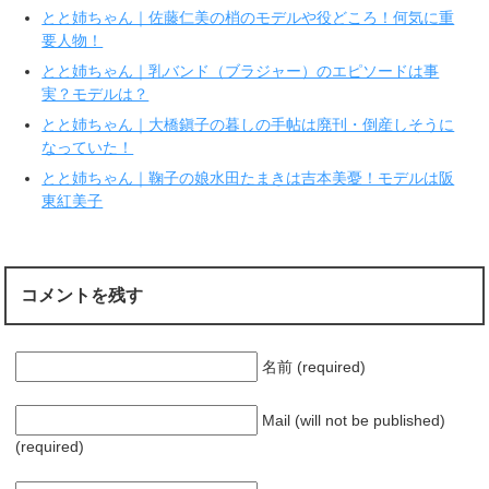
ィ
く
とと姉ちゃん｜佐藤仁美の梢のモデルや役どころ！何気に重
ン
だ
ド
さ
要人物！
ウ
い
で
(
とと姉ちゃん｜乳バンド（ブラジャー）のエピソードは事
開
新
き
し
実？モデルは？
ま
い
す
ウ
とと姉ちゃん｜大橋鎭子の暮しの手帖は廃刊・倒産しそうに
)
ィ
ン
なっていた！
ド
ウ
で
とと姉ちゃん｜鞠子の娘水田たまきは吉本美憂！モデルは阪
開
東紅美子
き
ま
す
)
コメントを残す
名前 (required)
Mail (will not be published)
(required)