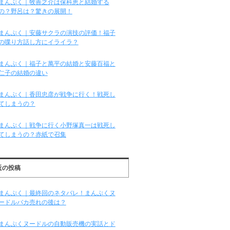
まんぷく｜牧善之介は保科恵と結婚する
の？野呂は？驚きの展開！
まんぷく｜安藤サクラの演技の評価！福子
の喋り方話し方にイライラ？
まんぷく｜福子と萬平の結婚と安藤百福と
仁子の結婚の違い
まんぷく｜香田忠彦が戦争に行く！戦死し
てしまうの？
まんぷく｜戦争に行く小野塚真一は戦死し
てしまうの？赤紙で召集
近の投稿
まんぷく｜最終回のネタバレ！まんぷくヌ
ードルバカ売れの後は？
まんぷくヌードルの自動販売機の実話とド