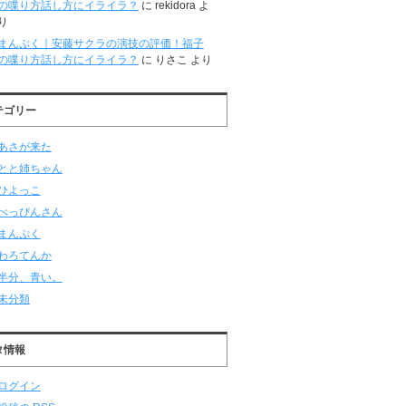
の喋り方話し方にイライラ？
に
rekidora
よ
り
まんぷく｜安藤サクラの演技の評価！福子
の喋り方話し方にイライラ？
に
りさこ
より
テゴリー
あさが来た
とと姉ちゃん
ひよっこ
べっぴんさん
まんぷく
わろてんか
半分、青い。
未分類
タ情報
ログイン