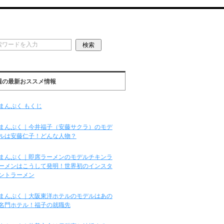
週の最新おススメ情報
まんぷく もくじ
まんぷく｜今井福子（安藤サクラ）のモデ
ルは安藤仁子！どんな人物？
まんぷく｜即席ラーメンのモデルチキンラ
ーメンはこうして発明！世界初のインスタ
ントラーメン
まんぷく｜大阪東洋ホテルのモデルはあの
名門ホテル！福子の就職先