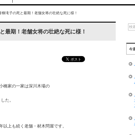
青柳滝子の死と最期！老舗女将の壮絶な死に様！
と最期！老舗女将の壮絶な死に様！
今
小橋家の一家は深川木場の
ました。
年以上も続く老舗・材木問屋です。