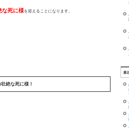
絶な死に様
を迎えることになります。
最
の壮絶な死に様！