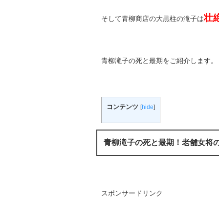
壮
そして青柳商店の大黒柱の滝子は
青柳滝子の死と最期をご紹介します。
コンテンツ
[
hide
]
青柳滝子の死と最期！老舗女将
スポンサードリンク