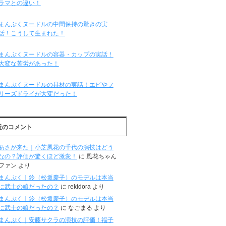
ラマとの違い！
まんぷくヌードルの中間保持の驚きの実
話！こうして生まれた！
まんぷくヌードルの容器・カップの実話！
大変な苦労があった！
まんぷくヌードルの具材の実話！エビやフ
リーズドライが大変だった！
近のコメント
あさが来た｜小芝風花の千代の演技はどう
なの？評価が驚くほど激変！
に
風花ちゃん
ファン
より
まんぷく｜鈴（松坂慶子）のモデルは本当
に武士の娘だったの？
に
rekidora
より
まんぷく｜鈴（松坂慶子）のモデルは本当
に武士の娘だったの？
に
なごまる
より
まんぷく｜安藤サクラの演技の評価！福子