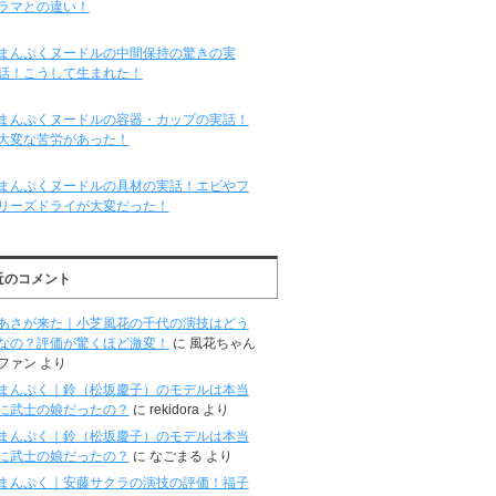
ラマとの違い！
まんぷくヌードルの中間保持の驚きの実
話！こうして生まれた！
まんぷくヌードルの容器・カップの実話！
大変な苦労があった！
まんぷくヌードルの具材の実話！エビやフ
リーズドライが大変だった！
近のコメント
あさが来た｜小芝風花の千代の演技はどう
なの？評価が驚くほど激変！
に
風花ちゃん
ファン
より
まんぷく｜鈴（松坂慶子）のモデルは本当
に武士の娘だったの？
に
rekidora
より
まんぷく｜鈴（松坂慶子）のモデルは本当
に武士の娘だったの？
に
なごまる
より
まんぷく｜安藤サクラの演技の評価！福子