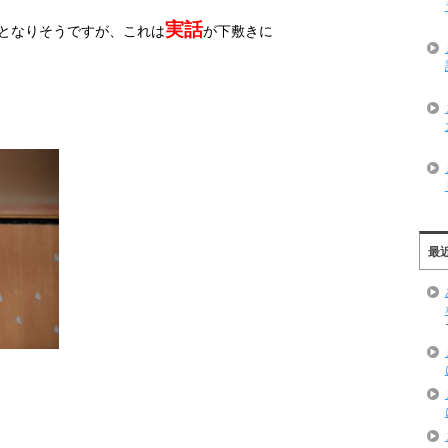
実話
となりそうですが、これは
が下敷きに
最