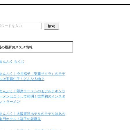
週の最新おススメ情報
まんぷく もくじ
まんぷく｜今井福子（安藤サクラ）のモデ
ルは安藤仁子！どんな人物？
まんぷく｜即席ラーメンのモデルチキンラ
ーメンはこうして発明！世界初のインスタ
ントラーメン
まんぷく｜大阪東洋ホテルのモデルはあの
名門ホテル！福子の就職先