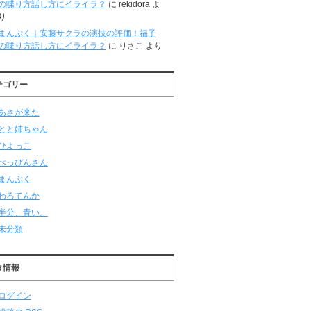
の喋り方話し方にイライラ？
に
rekidora
よ
り
まんぷく｜安藤サクラの演技の評価！福子
の喋り方話し方にイライラ？
に
りさこ
より
テゴリー
あさが来た
とと姉ちゃん
ひよっこ
べっぴんさん
まんぷく
わろてんか
半分、青い。
未分類
タ情報
ログイン