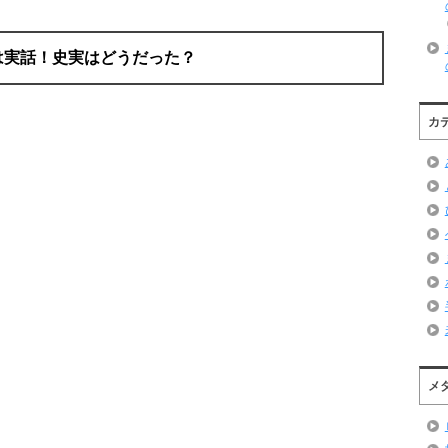
は実話！史実はどうだった？
カ
メ