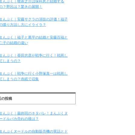
まんぷく｜牧善之介は保科恵と結婚する
の？野呂は？驚きの展開！
まんぷく｜安藤サクラの演技の評価！福子
の喋り方話し方にイライラ？
まんぷく｜福子と萬平の結婚と安藤百福と
仁子の結婚の違い
まんぷく｜香田忠彦が戦争に行く！戦死し
てしまうの？
まんぷく｜戦争に行く小野塚真一は戦死し
てしまうの？赤紙で召集
近の投稿
まんぷく｜最終回のネタバレ！まんぷくヌ
ードルバカ売れの後は？
まんぷくヌードルの自動販売機の実話とド