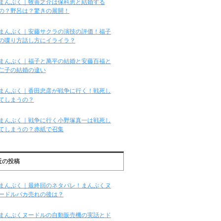
まんぷく｜牧善之介は保科恵と結婚する
の？野呂は？驚きの展開！
まんぷく｜安藤サクラの演技の評価！福子
の喋り方話し方にイライラ？
まんぷく｜福子と萬平の結婚と安藤百福と
仁子の結婚の違い
まんぷく｜香田忠彦が戦争に行く！戦死し
てしまうの？
まんぷく｜戦争に行く小野塚真一は戦死し
てしまうの？赤紙で召集
近の投稿
まんぷく｜最終回のネタバレ！まんぷくヌ
ードルバカ売れの後は？
まんぷくヌードルの自動販売機の実話とド