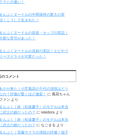
ラマとの違い！
まんぷくヌードルの中間保持の驚きの実
話！こうして生まれた！
まんぷくヌードルの容器・カップの実話！
大変な苦労があった！
まんぷくヌードルの具材の実話！エビやフ
リーズドライが大変だった！
近のコメント
あさが来た｜小芝風花の千代の演技はどう
なの？評価が驚くほど激変！
に
風花ちゃん
ファン
より
まんぷく｜鈴（松坂慶子）のモデルは本当
に武士の娘だったの？
に
rekidora
より
まんぷく｜鈴（松坂慶子）のモデルは本当
に武士の娘だったの？
に
なごまる
より
まんぷく｜安藤サクラの演技の評価！福子