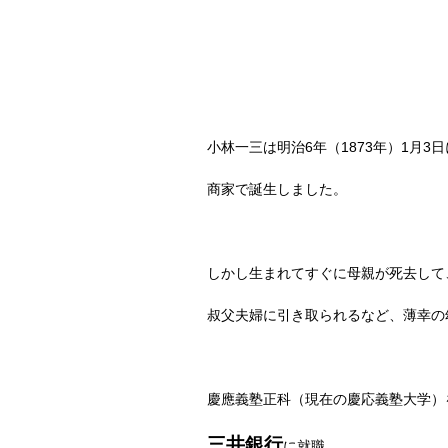
小林一三は明治
6
年（
1873
年）
1
月
3
日
商家で誕生しました。
しかし生まれてすぐに母親が死去して
叔父夫婦に引き取られるなど、薄幸の
慶應義塾正科（現在の慶応義塾大学）
三井銀行
に就職。