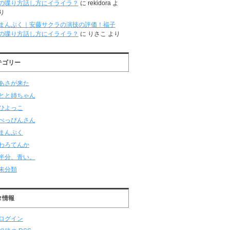
の喋り方話し方にイライラ？
に
rekidora
よ
り
まんぷく｜安藤サクラの演技の評価！福子
の喋り方話し方にイライラ？
に
りさこ
より
テゴリー
あさが来た
とと姉ちゃん
ひよっこ
べっぴんさん
まんぷく
わろてんか
半分、青い。
未分類
タ情報
ログイン