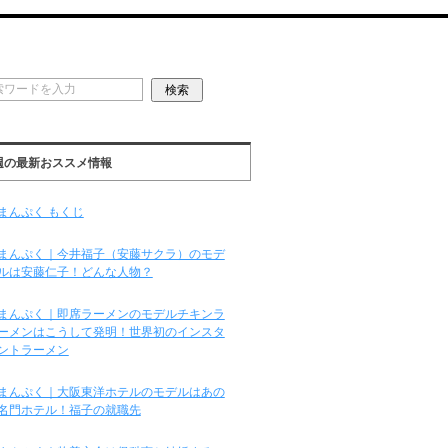
週の最新おススメ情報
まんぷく もくじ
まんぷく｜今井福子（安藤サクラ）のモデ
ルは安藤仁子！どんな人物？
まんぷく｜即席ラーメンのモデルチキンラ
ーメンはこうして発明！世界初のインスタ
ントラーメン
まんぷく｜大阪東洋ホテルのモデルはあの
名門ホテル！福子の就職先