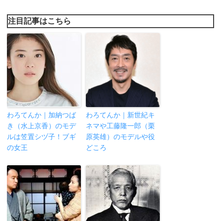
注目記事はこちら
わろてんか｜加納つば
わろてんか｜新世紀キ
き（水上京香）のモデ
ネマや工藤隆一郎（栗
ルは笠置シヅ子！ブギ
原英雄）のモデルや役
の女王
どころ