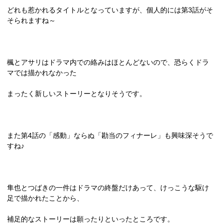
どれも惹かれるタイトルとなっていますが、個人的には第
3
話がそ
そられますね～
楓とアサリはドラマ内での絡みはほとんどないので、恐らくドラ
マでは描かれなかった
まったく新しいストーリーとなりそうです。
また第
4
話の「感動」ならぬ「勘当のフィナーレ」も興味深そうで
すね♪
隼也とつばきの一件はドラマの終盤だけあって、けっこうな駆け
足で描かれたことから、
補足的なストーリーは願ったりといったところです。