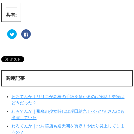
共有:
ク
F
リ
a
ッ
c
ク
e
し
b
て
o
T
o
w
k
i
で
t
共
t
有
e
す
r
る
関連記事
で
に
共
は
有
ク
(
リ
新
ッ
わろてんか｜リリコが高橋の手紙を預かるのは実話！史実は
し
ク
い
し
どうだった？
ウ
て
ィ
く
わろてんか｜飛鳥の少女時代は岸田結光！べっぴんさんにも
ン
だ
ド
さ
出演していた
ウ
い
で
(
わろてんか｜北村笑店も通天閣を買収！やはり炎上してしま
開
新
き
し
うの？
ま
い