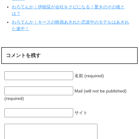
す
ウ
わろてんか｜伊能栞が会社をクビになる！驚きのその後と
)
ィ
ン
は？
ド
ウ
で
わろてんか｜キースの映画あきれた恋道中のモデルはあきれ
開
た連中！
き
ま
す
)
コメントを残す
名前 (required)
Mail (will not be published)
(required)
サイト