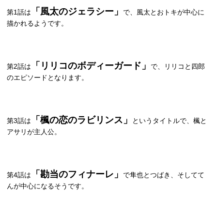
「風太のジェラシー」
第
1
話は
で、風太とおトキが中心に
描かれるようです。
「リリコのボディーガード」
第
2
話は
で、リリコと四郎
のエピソードとなります。
「楓の恋のラビリンス」
第
3
話は
というタイトルで、楓と
アサリが主人公。
「勘当のフィナーレ」
第
4
話は
で隼也とつばき、そしてて
んが中心になるそうです。