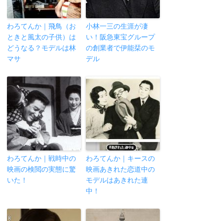
わろてんか｜飛鳥（お
小林一三の生涯が凄
ときと風太の子供）は
い！阪急東宝グループ
どうなる？モデルは林
の創業者で伊能栞のモ
マサ
デル
わろてんか｜戦時中の
わろてんか｜キースの
映画の検閲の実態に驚
映画あきれた恋道中の
いた！
モデルはあきれた連
中！