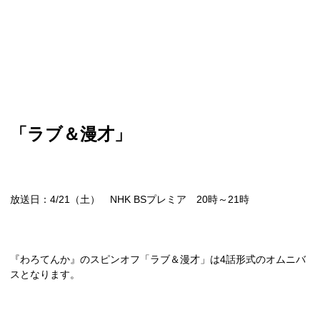
「ラブ＆漫才」
放送日：
4/21
（土）
NHK BS
プレミア
20
時～
21
時
『わろてんか』のスピンオフ「ラブ＆漫才」は
4
話形式のオムニバ
スとなります。