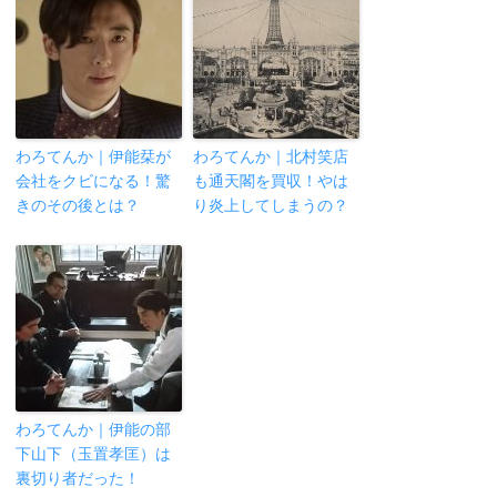
わろてんか｜伊能栞が
わろてんか｜北村笑店
会社をクビになる！驚
も通天閣を買収！やは
きのその後とは？
り炎上してしまうの？
わろてんか｜伊能の部
下山下（玉置孝匡）は
裏切り者だった！