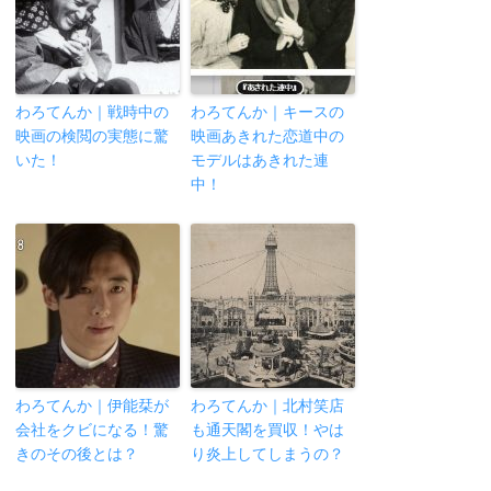
わろてんか｜戦時中の
わろてんか｜キースの
映画の検閲の実態に驚
映画あきれた恋道中の
いた！
モデルはあきれた連
中！
わろてんか｜伊能栞が
わろてんか｜北村笑店
会社をクビになる！驚
も通天閣を買収！やは
きのその後とは？
り炎上してしまうの？