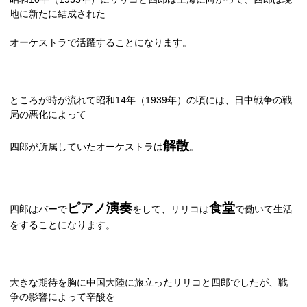
地に新たに結成された
オーケストラで活躍することになります。
ところが時が流れて昭和
14
年（
1939
年）の頃には、日中戦争の戦
局の悪化によって
解散
四郎が所属していたオーケストラは
。
ピアノ演奏
食堂
四郎はバーで
をして、リリコは
で働いて生活
をすることになります。
大きな期待を胸に中国大陸に旅立ったリリコと四郎でしたが、戦
争の影響によって辛酸を