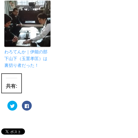
わろてんか｜伊能の部
下山下（玉置孝匡）は
裏切り者だった！
共有:
ク
F
リ
a
ッ
c
ク
e
し
b
て
o
T
o
w
k
i
で
t
共