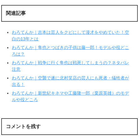
t
有
e
す
r
る
関連記事
で
に
共
は
有
ク
(
リ
新
ッ
わろてんか｜吉本は芸人をクビにして漫才をやめていた！空
し
ク
い
し
白の13年とは
ウ
て
ィ
く
わろてんか｜隼也とつばきの子供は藤一郎！モデルや役どこ
ン
だ
ド
さ
ろは？
ウ
い
で
(
わろてんか｜戦争に行く隼也は戦死してしまうの？ネタバレ
開
新
き
し
注意
ま
い
す
ウ
わろてんか｜空襲で遂に北村笑店の芸人にも死者・犠牲者が
)
ィ
ン
出る！
ド
ウ
で
わろてんか｜新世紀キネマや工藤隆一郎（栗原英雄）のモデ
開
ルや役どころ
き
ま
す
)
コメントを残す