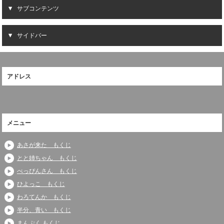
サブコンテンツ
サイドバー
アドレス
メニュー
あさが来た もくじ
とと姉ちゃん もくじ
べっぴんさん もくじ
ひよっこ もくじ
わろてんか もくじ
半分、青い もくじ
まんぷく もくじ