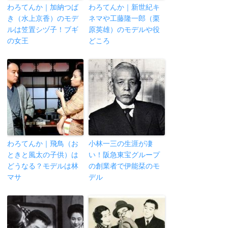
わろてんか｜加納つば
わろてんか｜新世紀キ
き（水上京香）のモデ
ネマや工藤隆一郎（栗
ルは笠置シヅ子！ブギ
原英雄）のモデルや役
の女王
どころ
わろてんか｜飛鳥（お
小林一三の生涯が凄
ときと風太の子供）は
い！阪急東宝グループ
どうなる？モデルは林
の創業者で伊能栞のモ
マサ
デル