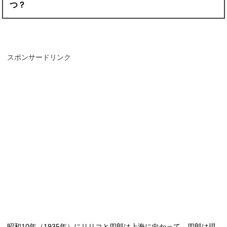
つ？
スポンサードリンク
昭和
10
年（
1935
年）にリリコと四郎は上海に向かって、四郎は現