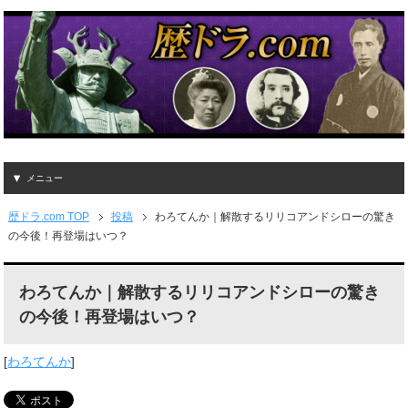
メニュー
歴ドラ.com TOP
投稿
わろてんか｜解散するリリコアンドシローの驚き
の今後！再登場はいつ？
わろてんか｜解散するリリコアンドシローの驚き
の今後！再登場はいつ？
[
わろてんか
]