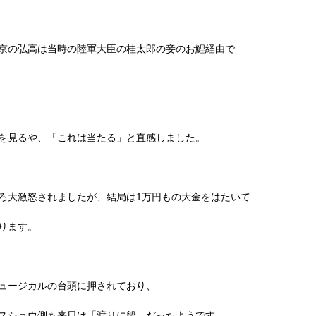
京の弘高は当時の陸軍大臣の桂太郎の妾のお鯉経由で
を見るや、「これは当たる」と直感しました。
ろ大激怒されましたが、結局は
1
万円もの大金をはたいて
ります。
ュージカルの台頭に押されており、
スショウ側も来日は「渡りに船」だったようです。