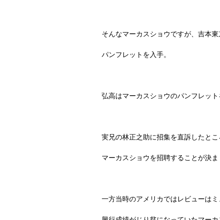
そんなマーカスショウですが、吉本東
パンフレットを入手。
弘高はマーカスショウのパンフレット
実兄の林正之助に招集を直訴したとこ
マーカスショウを招聘することが決ま
一方当時のアメリカではレビューはミ
興行成績がじり貧になっていたマーカ