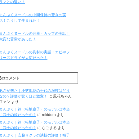
ラマとの違い！
まんぷくヌードルの中間保持の驚きの実
話！こうして生まれた！
まんぷくヌードルの容器・カップの実話！
大変な苦労があった！
まんぷくヌードルの具材の実話！エビやフ
リーズドライが大変だった！
近のコメント
あさが来た｜小芝風花の千代の演技はどう
なの？評価が驚くほど激変！
に
風花ちゃん
ファン
より
まんぷく｜鈴（松坂慶子）のモデルは本当
に武士の娘だったの？
に
rekidora
より
まんぷく｜鈴（松坂慶子）のモデルは本当
に武士の娘だったの？
に
なごまる
より
まんぷく｜安藤サクラの演技の評価！福子