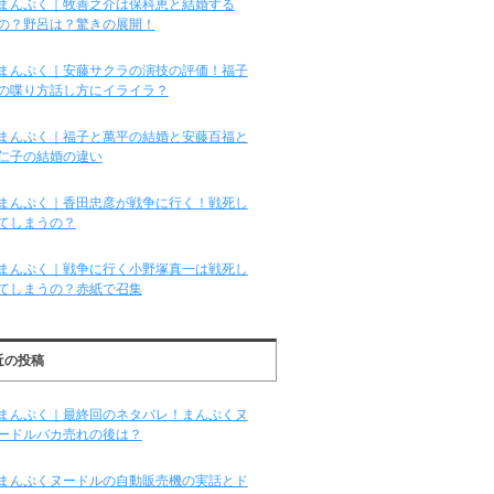
まんぷく｜牧善之介は保科恵と結婚する
の？野呂は？驚きの展開！
まんぷく｜安藤サクラの演技の評価！福子
の喋り方話し方にイライラ？
まんぷく｜福子と萬平の結婚と安藤百福と
仁子の結婚の違い
まんぷく｜香田忠彦が戦争に行く！戦死し
てしまうの？
まんぷく｜戦争に行く小野塚真一は戦死し
てしまうの？赤紙で召集
近の投稿
まんぷく｜最終回のネタバレ！まんぷくヌ
ードルバカ売れの後は？
まんぷくヌードルの自動販売機の実話とド