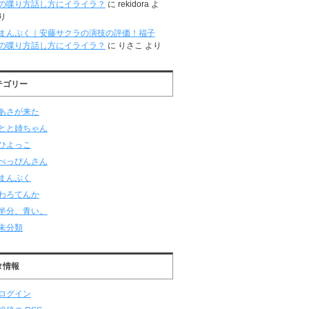
の喋り方話し方にイライラ？
に
rekidora
よ
り
まんぷく｜安藤サクラの演技の評価！福子
の喋り方話し方にイライラ？
に
りさこ
より
テゴリー
あさが来た
とと姉ちゃん
ひよっこ
べっぴんさん
まんぷく
わろてんか
半分、青い。
未分類
タ情報
ログイン