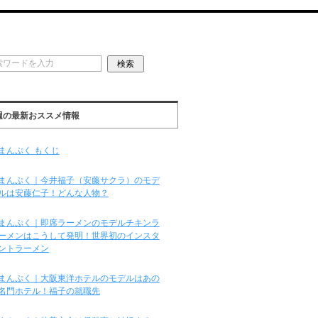
週の最新おススメ情報
まんぷく もくじ
まんぷく｜今井福子（安藤サクラ）のモデ
ルは安藤仁子！どんな人物？
まんぷく｜即席ラーメンのモデルチキンラ
ーメンはこうして発明！世界初のインスタ
ントラーメン
まんぷく｜大阪東洋ホテルのモデルはあの
名門ホテル！福子の就職先