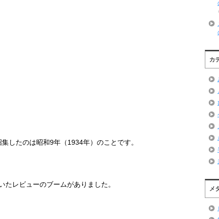
カ
招集したのは昭和
9
年（
1934
年）のことです。
いたレビューのブームがありました。
メ