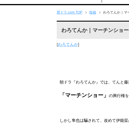
歴ドラ.com TOP
投稿
わろてんか｜マ
わろてんか｜マーチンショー
[
わろてんか
]
朝ドラ『わろてんか』では、てんと藤
「マーチンショー」
の興行権を
しかし隼也は騙されて、改めて伊能栞