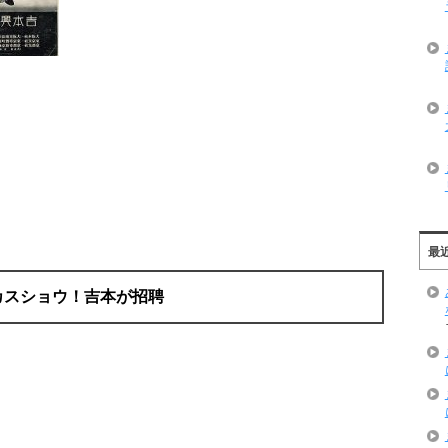
最
カスショウ！吉本が招聘