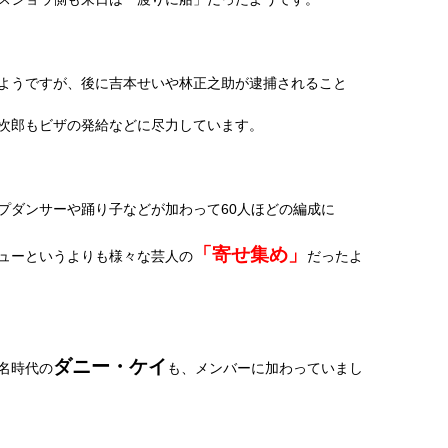
ようですが、後に吉本せいや林正之助が逮捕されること
次郎もビザの発給などに尽力しています。
プダンサーや踊り子などが加わって
60
人ほどの編成に
「寄せ集め」
ューというよりも様々な芸人の
だったよ
ダニー・ケイ
名時代の
も、メンバーに加わっていまし