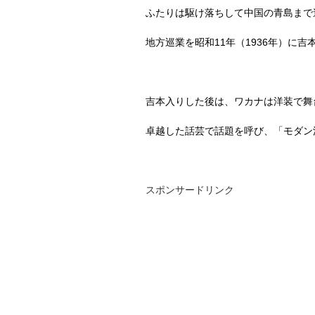
ふたりは駆け落ちして中国の青島まで
地方巡業を昭和
11
年（
1936
年）に吉
吉本入りした後は、ワカナは洋装で舞
卓越した話芸で話題を呼び、「モダン
スポンサードリンク