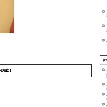
最
を結成！