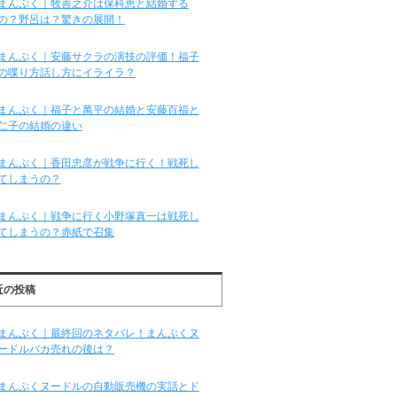
まんぷく｜牧善之介は保科恵と結婚する
の？野呂は？驚きの展開！
まんぷく｜安藤サクラの演技の評価！福子
の喋り方話し方にイライラ？
まんぷく｜福子と萬平の結婚と安藤百福と
仁子の結婚の違い
まんぷく｜香田忠彦が戦争に行く！戦死し
てしまうの？
まんぷく｜戦争に行く小野塚真一は戦死し
てしまうの？赤紙で召集
近の投稿
まんぷく｜最終回のネタバレ！まんぷくヌ
ードルバカ売れの後は？
まんぷくヌードルの自動販売機の実話とド