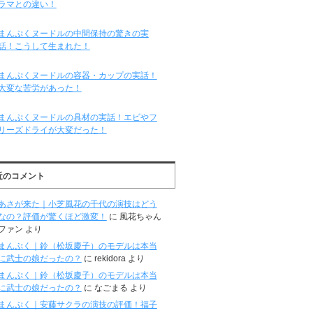
ラマとの違い！
まんぷくヌードルの中間保持の驚きの実
話！こうして生まれた！
まんぷくヌードルの容器・カップの実話！
大変な苦労があった！
まんぷくヌードルの具材の実話！エビやフ
リーズドライが大変だった！
近のコメント
あさが来た｜小芝風花の千代の演技はどう
なの？評価が驚くほど激変！
に
風花ちゃん
ファン
より
まんぷく｜鈴（松坂慶子）のモデルは本当
に武士の娘だったの？
に
rekidora
より
まんぷく｜鈴（松坂慶子）のモデルは本当
に武士の娘だったの？
に
なごまる
より
まんぷく｜安藤サクラの演技の評価！福子