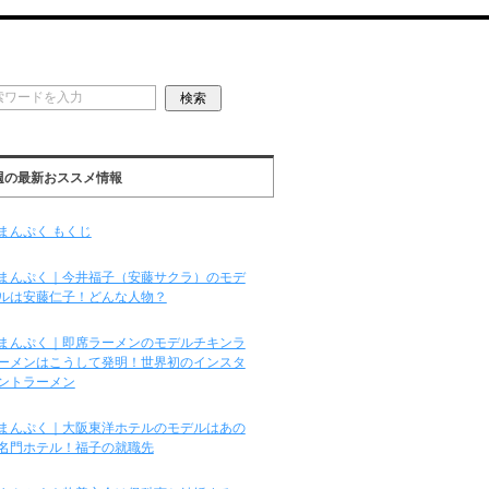
週の最新おススメ情報
まんぷく もくじ
まんぷく｜今井福子（安藤サクラ）のモデ
ルは安藤仁子！どんな人物？
まんぷく｜即席ラーメンのモデルチキンラ
ーメンはこうして発明！世界初のインスタ
ントラーメン
まんぷく｜大阪東洋ホテルのモデルはあの
名門ホテル！福子の就職先