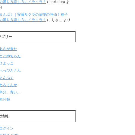
の喋り方話し方にイライラ？
に
rekidora
よ
り
まんぷく｜安藤サクラの演技の評価！福子
の喋り方話し方にイライラ？
に
りさこ
より
テゴリー
あさが来た
とと姉ちゃん
ひよっこ
べっぴんさん
まんぷく
わろてんか
半分、青い。
未分類
タ情報
ログイン