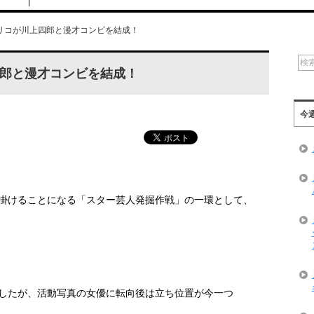
リコが川上四郎と漫才コンビを結成！
郎と漫才コンビを結成！
今
掛けることになる「スター芸人発掘作戦」の一環として、
したが、活動写真の女優に転向後は立ち位置が今一つ