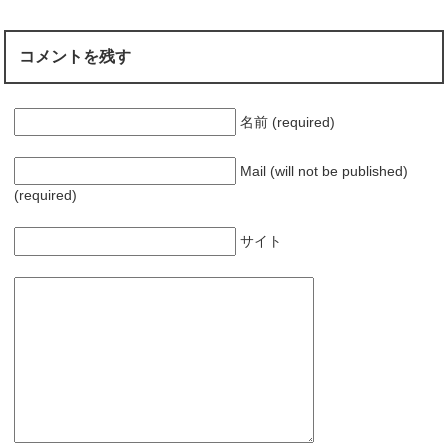
ィ
く
ン
だ
ド
さ
ウ
い
コメントを残す
で
(
開
新
き
し
ま
い
す
ウ
)
ィ
名前 (required)
ン
ド
ウ
で
Mail (will not be published)
開
き
(required)
ま
す
)
サイト