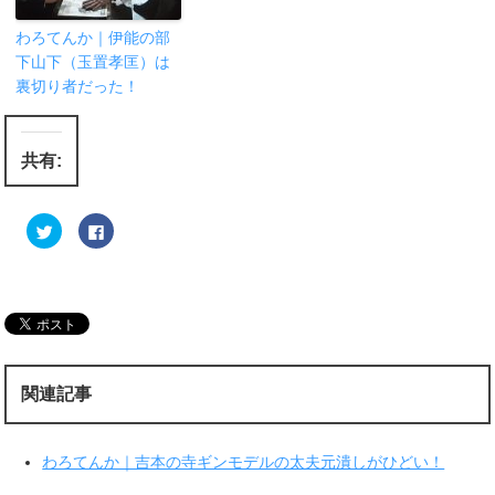
わろてんか｜伊能の部
下山下（玉置孝匡）は
裏切り者だった！
共有:
ク
F
リ
a
ッ
c
ク
e
し
b
て
o
T
o
w
k
i
で
t
共
t
有
e
す
r
る
関連記事
で
に
共
は
有
ク
(
リ
新
ッ
わろてんか｜吉本の寺ギンモデルの太夫元潰しがひどい！
し
ク
い
し
ウ
て