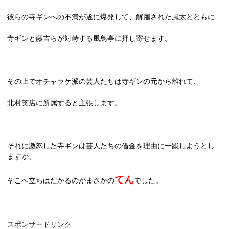
彼らの寺ギンへの不満が遂に爆発して、解雇された風太とともに
寺ギンと藤吉らが対峙する風鳥亭に押し寄せます。
その上でオチャラケ派の芸人たちは寺ギンの元から離れて、
北村笑店に所属すると主張します。
それに激怒した寺ギンは芸人たちの借金を理由に一蹴しようとし
ますが、
てん
そこへ立ちはだかるのがまさかの
でした。
スポンサードリンク