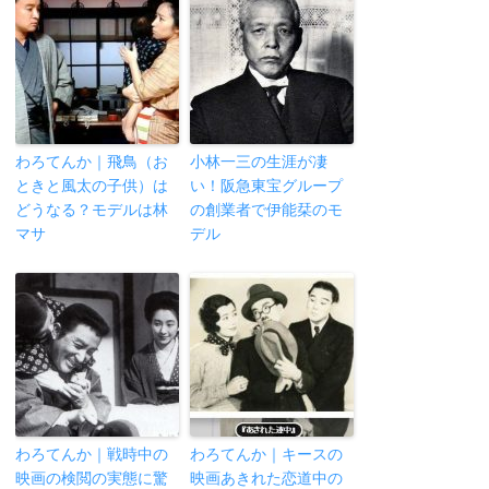
わろてんか｜飛鳥（お
小林一三の生涯が凄
ときと風太の子供）は
い！阪急東宝グループ
どうなる？モデルは林
の創業者で伊能栞のモ
マサ
デル
わろてんか｜戦時中の
わろてんか｜キースの
映画の検閲の実態に驚
映画あきれた恋道中の