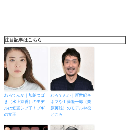
注目記事はこちら
わろてんか｜加納つば
わろてんか｜新世紀キ
き（水上京香）のモデ
ネマや工藤隆一郎（栗
ルは笠置シヅ子！ブギ
原英雄）のモデルや役
の女王
どころ