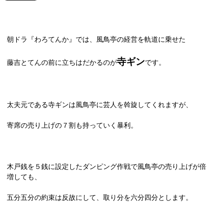
朝ドラ『わろてんか』では、風鳥亭の経営を軌道に乗せた
寺ギン
藤吉とてんの前に立ちはだかるのが
です。
太夫元である寺ギンは風鳥亭に芸人を斡旋してくれますが、
寄席の売り上げの７割も持っていく暴利。
木戸銭を５銭に設定したダンピング作戦で風鳥亭の売り上げが倍
増しても、
五分五分の約束は反故にして、取り分を六分四分とします。