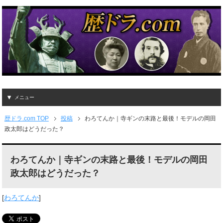
メニュー
歴ドラ.com TOP
投稿
わろてんか｜寺ギンの末路と最後！モデルの岡田
政太郎はどうだった？
わろてんか｜寺ギンの末路と最後！モデルの岡田
政太郎はどうだった？
[
わろてんか
]